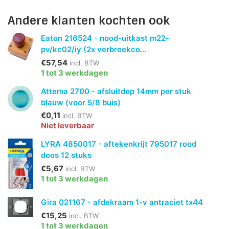
Andere klanten kochten ook
Eaton 216524 - nood-uitkast m22-
pv/kc02/iy (2x verbreekco...
€57,54
incl. BTW
1 tot 3 werkdagen
Attema 2700 - afsluitdop 14mm per stuk
blauw (voor 5/8 buis)
€0,11
incl. BTW
Niet leverbaar
LYRA 4850017 - aftekenkrijt 795017 rood
doos 12 stuks
€5,67
incl. BTW
1 tot 3 werkdagen
Gira 021167 - afdekraam 1-v antraciet tx44
€15,25
incl. BTW
1 tot 3 werkdagen