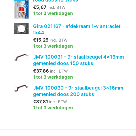
€5,67
incl. BTW
1 tot 3 werkdagen
Gira 021167 - afdekraam 1-v antraciet
tx44
€15,25
incl. BTW
1 tot 3 werkdagen
JMV 100031 - 9- staal beugel 4x16mm
gemenied doos 150 stuks
€37,86
incl. BTW
1 tot 3 werkdagen
JMV 100030 - 9- staalbeugel 3x16mm
gemenied doos 200 stuks
€37,81
incl. BTW
1 tot 3 werkdagen