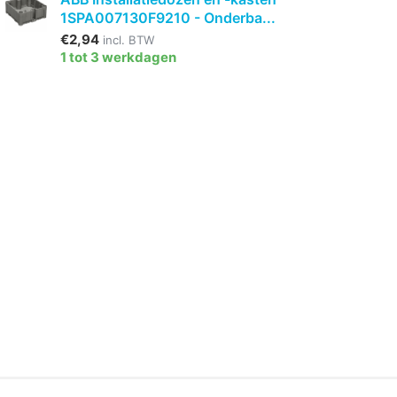
1SPA007130F9210 - Onderba...
€2,94
incl. BTW
1 tot 3 werkdagen