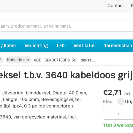
Contact
 / Kabel
Verlichting
LED
Ventilatie
Gereedschap
F
Kabeldozen
ABB 1SPA007130F9150 - dekse...
sel t.b.v. 3640 kabeldoos gri
€2,71
, Uitvoering: blinddeksel, Diepte: 40.0mm,
incl
n, Lengte: 105.0mm, Bevestigingswijze:
Kleur:
Grij
(ip): ipx4, 0 3 polige connectoren
3640, van gerecycled materiaal, incl.
1 tot 3 werkd