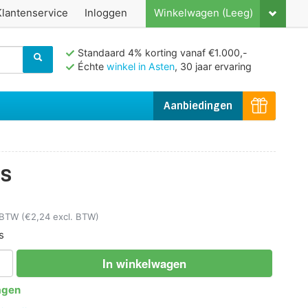
Klantenservice
Inloggen
Winkelwagen (Leeg)
Standaard 4% korting vanaf €1.000,-
Échte
winkel in Asten
, 30 jaar ervaring
Aanbiedingen
js
. BTW
(€2,24 excl. BTW)
s
In winkelwagen
agen