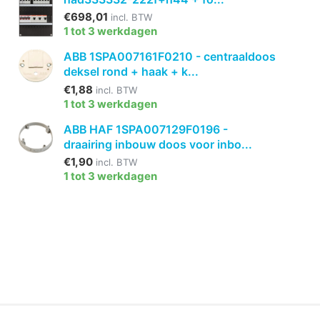
€698,01
incl. BTW
1 tot 3 werkdagen
ABB 1SPA007161F0210 - centraaldoos
deksel rond + haak + k...
€1,88
incl. BTW
1 tot 3 werkdagen
ABB HAF 1SPA007129F0196 -
draairing inbouw doos voor inbo...
€1,90
incl. BTW
1 tot 3 werkdagen