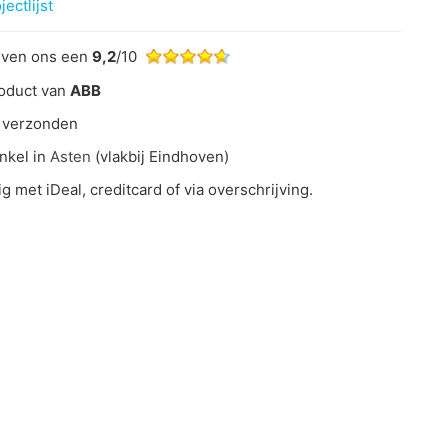
ectlijst
even ons een
9,2
/10
oduct van
ABB
 verzonden
nkel in
Asten
(vlakbij Eindhoven)
ig met iDeal, creditcard of via overschrijving.