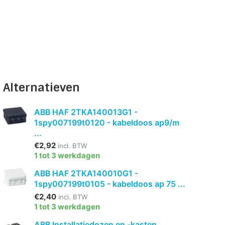
Alternatieven
ABB HAF 2TKA140013G1 -
1spy007199t0120 - kabeldoos ap9/m
...
€2,92
incl. BTW
1 tot 3 werkdagen
ABB HAF 2TKA140010G1 -
1spy007199t0105 - kabeldoos ap 75 ...
€2,40
incl. BTW
1 tot 3 werkdagen
ABB Installatiedozen en -kasten