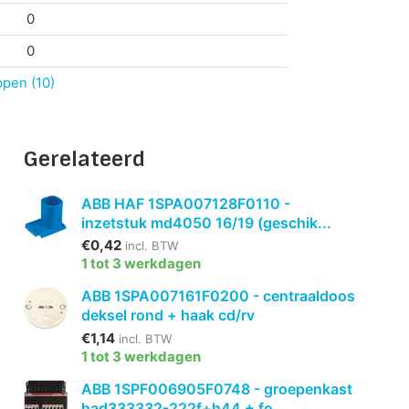
0
0
ppen (10)
Gerelateerd
ABB HAF 1SPA007128F0110 -
inzetstuk md4050 16/19 (geschik...
€0,42
incl. BTW
1 tot 3 werkdagen
ABB 1SPA007161F0200 - centraaldoos
deksel rond + haak cd/rv
€1,14
incl. BTW
1 tot 3 werkdagen
ABB 1SPF006905F0748 - groepenkast
had333332-222f+h44 + fo...