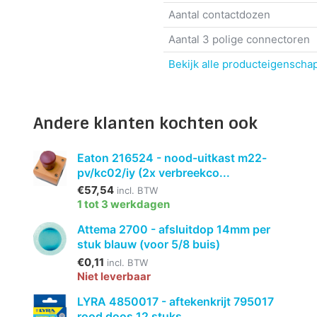
Aantal contactdozen
Aantal 3 polige connectoren
Bekijk alle producteigenscha
Andere klanten kochten ook
Eaton 216524 - nood-uitkast m22-
pv/kc02/iy (2x verbreekco...
€57,54
incl. BTW
1 tot 3 werkdagen
Attema 2700 - afsluitdop 14mm per
stuk blauw (voor 5/8 buis)
€0,11
incl. BTW
Niet leverbaar
LYRA 4850017 - aftekenkrijt 795017
rood doos 12 stuks