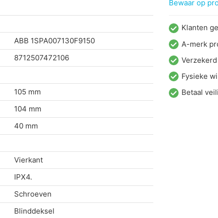
Bewaar op proj
Klanten g
ABB
1SPA007130F9150
A-merk pr
8712507472106
Verzekerd
Fysieke wi
105 mm
Betaal veil
104 mm
40 mm
Vierkant
IPX4.
Schroeven
Blinddeksel