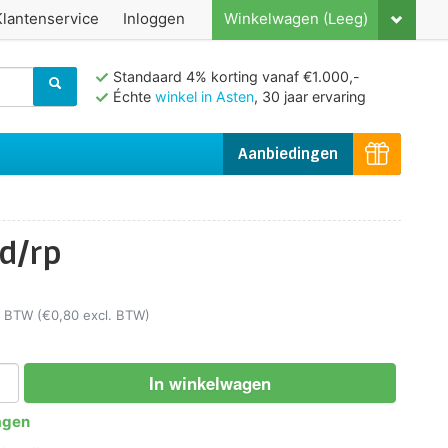
Klantenservice
Inloggen
Winkelwagen (Leeg)
Standaard 4% korting vanaf €1.000,-
Échte
winkel in Asten
, 30 jaar ervaring
Aanbiedingen
d/rp
l. BTW
(€0,80 excl. BTW)
In winkelwagen
agen