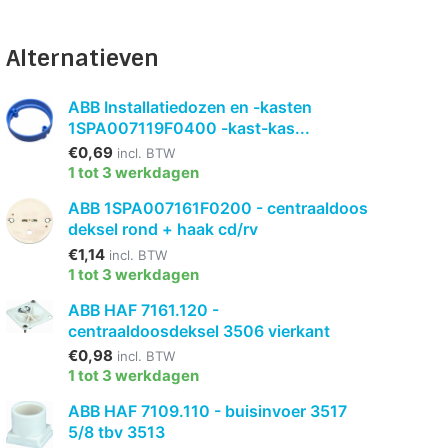
Alternatieven
ABB Installatiedozen en -kasten
1SPA007119F0400 -kast-kas...
€0,69
incl. BTW
1 tot 3 werkdagen
ABB 1SPA007161F0200 - centraaldoos
deksel rond + haak cd/rv
€1,14
incl. BTW
1 tot 3 werkdagen
ABB HAF 7161.120 -
centraaldoosdeksel 3506 vierkant
€0,98
incl. BTW
1 tot 3 werkdagen
ABB HAF 7109.110 - buisinvoer 3517
5/8 tbv 3513