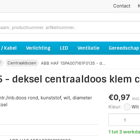
Contact
 / Kabel
Verlichting
LED
Ventilatie
Gereedschap
F
Centraaldozen
ABB HAF 1SPA007161F0135 - d...
- deksel centraaldoos klem c
€0,97
r./inb.doos rond, kunststof, wit, diameter
inc
ksel
Kleur:
Wit
1 tot 3 werkd