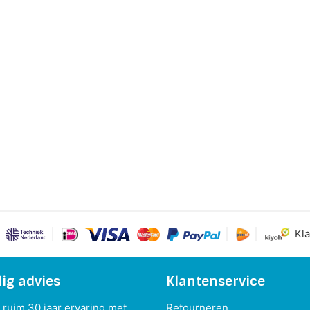
Kla
ig advies
Klantenservice
ruim 30 jaar ervaring met
Retourneren