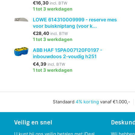
€16,30
incl. BTW
1 tot 3 werkdagen
LOWE 614310009999 - reserve mes
voor buiskniptang (voor k...
€28,40
incl. BTW
1 tot 3 werkdagen
ABB HAF 1SPA007120F0197 -
inbouwdoos 2-voudig h251
€4,39
incl. BTW
1 tot 3 werkdagen
Standaard
4% korting
vanaf €1.000,-
Veilig en snel
Deskund
U kunt bij ons veilig betalen met iDeal,
Wij hebben 