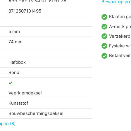
ABB HAF
1SPA007161F0135
Bewaar op proj
8712507101495
Klanten g
A-merk pr
5 mm
Verzekerd
74 mm
Fysieke wi
Betaal veil
Hafobox
Rond
Veerklemdeksel
Kunststof
Bouwbeschermingsdeksel
ppen (8)