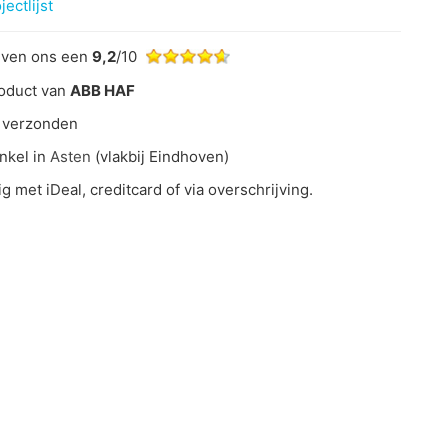
ectlijst
even ons een
9,2
/10
oduct van
ABB HAF
 verzonden
nkel in
Asten
(vlakbij Eindhoven)
ig met iDeal, creditcard of via overschrijving.