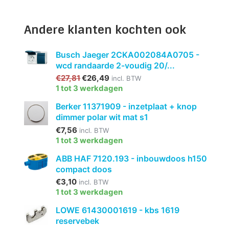
Andere klanten kochten ook
Busch Jaeger 2CKA002084A0705 -
wcd randaarde 2-voudig 20/...
€27,81
€26,49
incl. BTW
1 tot 3 werkdagen
Berker 11371909 - inzetplaat + knop
dimmer polar wit mat s1
€7,56
incl. BTW
1 tot 3 werkdagen
ABB HAF 7120.193 - inbouwdoos h150
compact doos
€3,10
incl. BTW
1 tot 3 werkdagen
LOWE 61430001619 - kbs 1619
reservebek