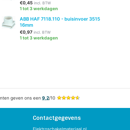
€0,45
incl. BTW
1 tot 3 werkdagen
ABB HAF 7118.110 - buisinvoer 3515
16mm
€0,97
incl. BTW
1 tot 3 werkdagen
nten geven ons een
9,2
/10
Contactgegevens
Elektroschakelmateriaal.nl