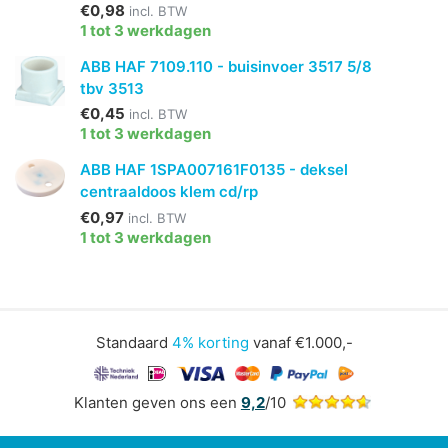
€0,98
incl. BTW
1 tot 3 werkdagen
ABB HAF 7109.110 - buisinvoer 3517 5/8
tbv 3513
€0,45
incl. BTW
1 tot 3 werkdagen
ABB HAF 1SPA007161F0135 - deksel
centraaldoos klem cd/rp
€0,97
incl. BTW
1 tot 3 werkdagen
Standaard
4% korting
vanaf €1.000,-
Klanten geven ons een
9,2
/10