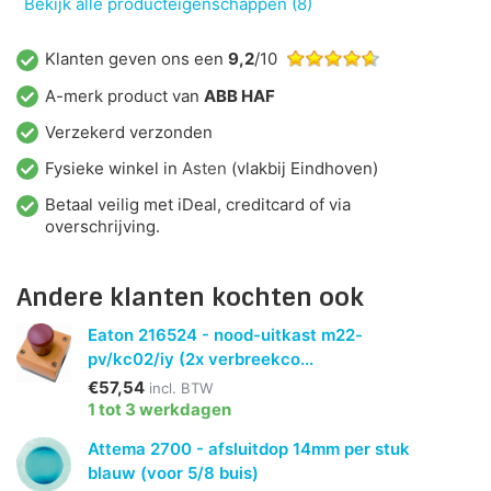
Bekijk alle producteigenschappen (8)
Klanten geven ons een
9,2
/10
A-merk product van
ABB HAF
Verzekerd verzonden
Fysieke winkel in
Asten
(vlakbij Eindhoven)
Betaal veilig met iDeal, creditcard of via
overschrijving.
Andere klanten kochten ook
Eaton 216524 - nood-uitkast m22-
pv/kc02/iy (2x verbreekco...
€57,54
incl. BTW
1 tot 3 werkdagen
Attema 2700 - afsluitdop 14mm per stuk
blauw (voor 5/8 buis)