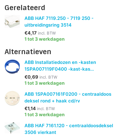
Gerelateerd
ABB HAF 7119.250 - 7119 250 -
uitbreidingsring 3514
€4,17
incl. BTW
1 tot 3 werkdagen
Alternatieven
ABB Installatiedozen en -kasten
1SPA007119F0400 -kast-kas...
€0,69
incl. BTW
1 tot 3 werkdagen
ABB 1SPA007161F0200 - centraaldoos
deksel rond + haak cd/rv
€1,14
incl. BTW
1 tot 3 werkdagen
ABB HAF 7161.120 - centraaldoosdeksel
3506 vierkant