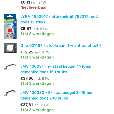
€0,11
incl. BTW
Niet leverbaar
LYRA 4850017 - aftekenkrijt 795017 rood
doos 12 stuks
€5,67
incl. BTW
1 tot 3 werkdagen
Gira 021167 - afdekraam 1-v antraciet tx44
€15,25
incl. BTW
1 tot 3 werkdagen
JMV 100031 - 9- staal beugel 4x16mm
gemenied doos 150 stuks
€37,86
incl. BTW
1 tot 3 werkdagen
JMV 100030 - 9- staalbeugel 3x16mm
gemenied doos 200 stuks
€37,81
incl. BTW
1 tot 3 werkdagen