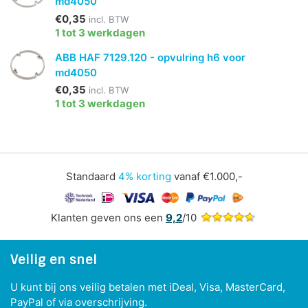
md4050
€0,35
incl. BTW
1 tot 3 werkdagen
ABB HAF 7129.120 - opvulring h6 voor
md4050
€0,35
incl. BTW
1 tot 3 werkdagen
Standaard
4% korting
vanaf €1.000,-
Klanten geven ons een
9,2
/10
Veilig en snel
U kunt bij ons veilig betalen met iDeal, Visa, MasterCard,
PayPal of via overschrijving.