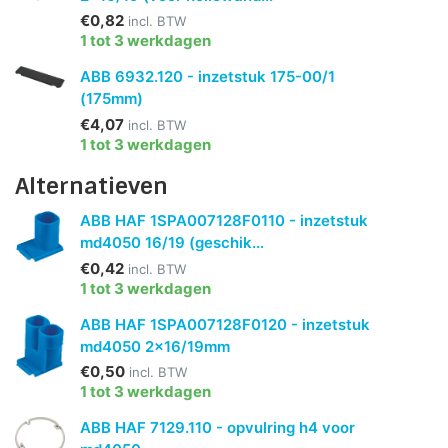
€0,82
incl. BTW
1 tot 3 werkdagen
ABB 6932.120 - inzetstuk 175-00/1
(175mm)
€4,07
incl. BTW
1 tot 3 werkdagen
Alternatieven
ABB HAF 1SPA007128F0110 - inzetstuk
md4050 16/19 (geschik...
€0,42
incl. BTW
1 tot 3 werkdagen
ABB HAF 1SPA007128F0120 - inzetstuk
md4050 2x16/19mm
€0,50
incl. BTW
1 tot 3 werkdagen
ABB HAF 7129.110 - opvulring h4 voor