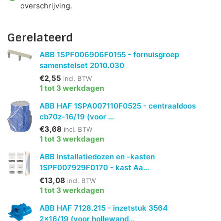
overschrijving.
Gerelateerd
ABB 1SPF006906F0155 - fornuisgroep
samenstelset 2010.030
€2,55
incl. BTW
1 tot 3 werkdagen
ABB HAF 1SPA007110F0525 - centraaldoos
cb70z-16/19 (voor ...
€3,68
incl. BTW
1 tot 3 werkdagen
ABB Installatiedozen en -kasten
1SPF007929F0170 - kast Aa...
€13,08
incl. BTW
1 tot 3 werkdagen
ABB HAF 7128.215 - inzetstuk 3564
2x16/19 (voor hollewand...