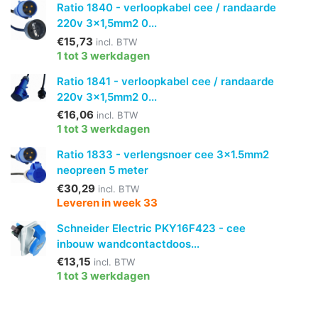
Ratio 1840 - verloopkabel cee / randaarde
220v 3x1,5mm2 0...
€15,73
incl. BTW
1 tot 3 werkdagen
Ratio 1841 - verloopkabel cee / randaarde
220v 3x1,5mm2 0...
€16,06
incl. BTW
1 tot 3 werkdagen
Ratio 1833 - verlengsnoer cee 3x1.5mm2
neopreen 5 meter
€30,29
incl. BTW
Leveren in week 33
Schneider Electric PKY16F423 - cee
inbouw wandcontactdoos...
€13,15
incl. BTW
1 tot 3 werkdagen