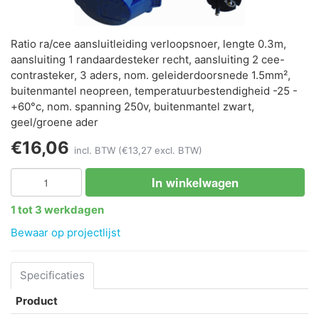
Ratio ra/cee aansluitleiding verloopsnoer, lengte 0.3m,
aansluiting 1 randaardesteker recht, aansluiting 2 cee-
contrasteker, 3 aders, nom. geleiderdoorsnede 1.5mm²,
buitenmantel neopreen, temperatuurbestendigheid -25 -
+60°c, nom. spanning 250v, buitenmantel zwart,
geel/groene ader
€16,06
incl. BTW
(€13,27 excl. BTW)
In winkelwagen
1 tot 3 werkdagen
Bewaar op projectlijst
Specificaties
Product