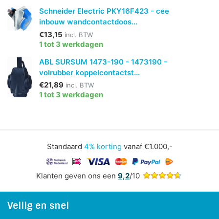
Schneider Electric PKY16F423 - cee
inbouw wandcontactdoos...
€13,15
incl. BTW
1 tot 3 werkdagen
ABL SURSUM 1473-190 - 1473190 -
volrubber koppelcontactst...
€21,89
incl. BTW
1 tot 3 werkdagen
Standaard
4% korting
vanaf €1.000,-
Klanten geven ons een
9,2
/10
Veilig en snel