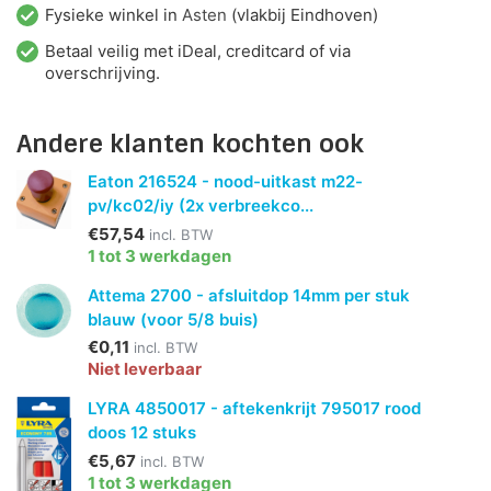
Fysieke winkel in
Asten
(vlakbij Eindhoven)
Betaal veilig met iDeal, creditcard of via
overschrijving.
Andere klanten kochten ook
Eaton 216524 - nood-uitkast m22-
pv/kc02/iy (2x verbreekco...
€57,54
incl. BTW
1 tot 3 werkdagen
Attema 2700 - afsluitdop 14mm per stuk
blauw (voor 5/8 buis)
€0,11
incl. BTW
Niet leverbaar
LYRA 4850017 - aftekenkrijt 795017 rood
doos 12 stuks
€5,67
incl. BTW
1 tot 3 werkdagen