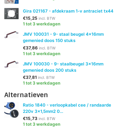
Gira 021167 - afdekraam 1-v antraciet tx44
€15,25
incl. BTW
1 tot 3 werkdagen
JMV 100031 - 9- staal beugel 4x16mm
gemenied doos 150 stuks
€37,86
incl. BTW
1 tot 3 werkdagen
JMV 100030 - 9- staalbeugel 3x16mm
gemenied doos 200 stuks
€37,81
incl. BTW
1 tot 3 werkdagen
Alternatieven
Ratio 1840 - verloopkabel cee / randaarde
220v 3x1,5mm2 0...
€15,73
incl. BTW
1 tot 3 werkdagen