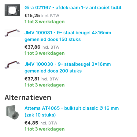
Gira 021167 - afdekraam 1-v antraciet tx44
€15,25
incl. BTW
1 tot 3 werkdagen
JMV 100031 - 9- staal beugel 4x16mm
gemenied doos 150 stuks
€37,86
incl. BTW
1 tot 3 werkdagen
JMV 100030 - 9- staalbeugel 3x16mm
gemenied doos 200 stuks
€37,81
incl. BTW
1 tot 3 werkdagen
Alternatieven
Attema AT4065 - buiktuit classic Ø 16 mm
(zak 10 stuks)
€4,85
incl. BTW
1 tot 3 werkdagen