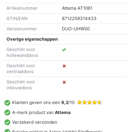
Artikelnummer
Attema
AT1061
GTIN/EAN
8712259314433
Versienummer
DUO-UHW50
Overige eigenschappen
Geschikt voor
hollewanddoos
Geschikt voor
centraaldoos
Geschikt voor
inbouwdoos
Klanten geven ons een
9,2
/10
A-merk product van
Attema
Verzekerd verzonden
Fysieke winkel in
Asten
(vlakbij Eindhoven)