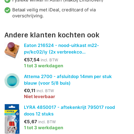
Betaal veilig met iDeal, creditcard of via
overschrijving.
Andere klanten kochten ook
Eaton 216524 - nood-uitkast m22-
pv/kc02/iy (2x verbreekco...
€57,54
incl. BTW
1 tot 3 werkdagen
Attema 2700 - afsluitdop 14mm per stuk
blauw (voor 5/8 buis)
€0,11
incl. BTW
Niet leverbaar
LYRA 4850017 - aftekenkrijt 795017 rood
doos 12 stuks
€5,67
incl. BTW
1 tot 3 werkdagen