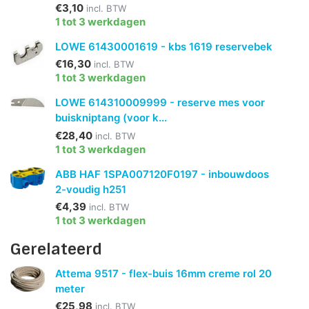
€3,10
incl. BTW
1 tot 3 werkdagen
LOWE 61430001619 - kbs 1619 reservebek
€16,30
incl. BTW
1 tot 3 werkdagen
LOWE 614310009999 - reserve mes voor
buiskniptang (voor k...
€28,40
incl. BTW
1 tot 3 werkdagen
ABB HAF 1SPA007120F0197 - inbouwdoos
2-voudig h251
€4,39
incl. BTW
1 tot 3 werkdagen
Gerelateerd
Attema 9517 - flex-buis 16mm creme rol 20
meter
€25,98
incl. BTW