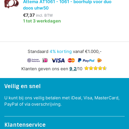
Attema AT1061 - 1061 - boorhulp voor duo
doos uhw50
€7,37
incl. BTW
1 tot 3 werkdagen
Standaard
4% korting
vanaf €1.000,-
Klanten geven ons een
9,2
/10
Veilig en snel
U kunt bij ons veilig betalen met iDeal, Visa, MasterCard,
PayPal of via overschrijving.
Klantenservice