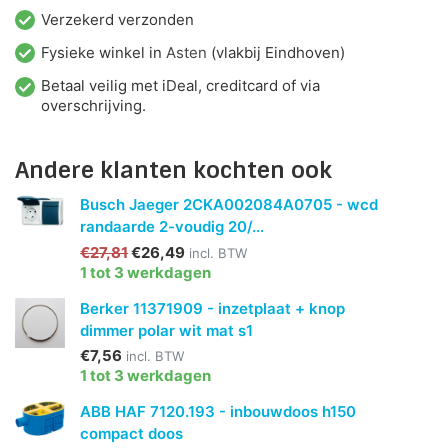
Verzekerd verzonden
Fysieke winkel in
Asten
(vlakbij Eindhoven)
Betaal veilig met iDeal, creditcard of via
overschrijving.
Andere klanten kochten ook
Busch Jaeger 2CKA002084A0705 - wcd
randaarde 2-voudig 20/...
€27,81
€26,49
incl. BTW
1 tot 3 werkdagen
Berker 11371909 - inzetplaat + knop
dimmer polar wit mat s1
€7,56
incl. BTW
1 tot 3 werkdagen
ABB HAF 7120.193 - inbouwdoos h150
compact doos