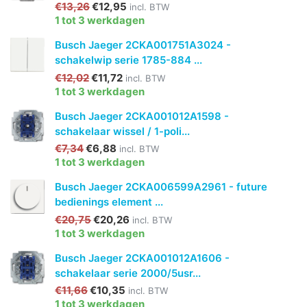
€13,26
€12,95
incl. BTW
1 tot 3 werkdagen
Busch Jaeger 2CKA001751A3024 -
schakelwip serie 1785-884 ...
€12,02
€11,72
incl. BTW
1 tot 3 werkdagen
Busch Jaeger 2CKA001012A1598 -
schakelaar wissel / 1-poli...
€7,34
€6,88
incl. BTW
1 tot 3 werkdagen
Busch Jaeger 2CKA006599A2961 - future
bedienings element ...
€20,75
€20,26
incl. BTW
1 tot 3 werkdagen
Busch Jaeger 2CKA001012A1606 -
schakelaar serie 2000/5usr...
€11,66
€10,35
incl. BTW
1 tot 3 werkdagen