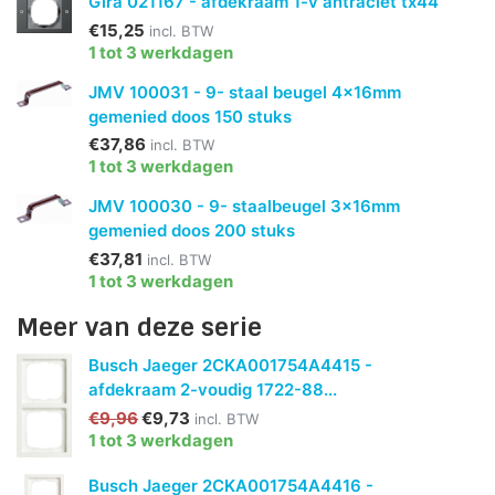
Gira 021167 - afdekraam 1-v antraciet tx44
€15,25
incl. BTW
1 tot 3 werkdagen
JMV 100031 - 9- staal beugel 4x16mm
gemenied doos 150 stuks
€37,86
incl. BTW
1 tot 3 werkdagen
JMV 100030 - 9- staalbeugel 3x16mm
gemenied doos 200 stuks
€37,81
incl. BTW
1 tot 3 werkdagen
Meer van deze serie
Busch Jaeger 2CKA001754A4415 -
afdekraam 2-voudig 1722-88...
€9,96
€9,73
incl. BTW
1 tot 3 werkdagen
Busch Jaeger 2CKA001754A4416 -