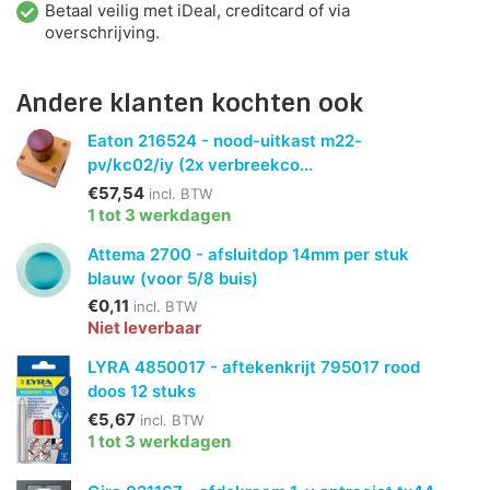
Betaal veilig met iDeal, creditcard of via
overschrijving.
Andere klanten kochten ook
Eaton 216524 - nood-uitkast m22-
pv/kc02/iy (2x verbreekco...
€57,54
incl. BTW
1 tot 3 werkdagen
Attema 2700 - afsluitdop 14mm per stuk
blauw (voor 5/8 buis)
€0,11
incl. BTW
Niet leverbaar
LYRA 4850017 - aftekenkrijt 795017 rood
doos 12 stuks
€5,67
incl. BTW
1 tot 3 werkdagen