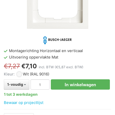
Montagerichting Horizontaal en verticaal
Uitvoering oppervlakte Mat
€7,27
€7,10
incl. BTW
(€5,87 excl. BTW)
Kleur:
Wit
(RAL 9016)
In winkelwagen
1-voudig
1 tot 3 werkdagen
Bewaar op projectlijst