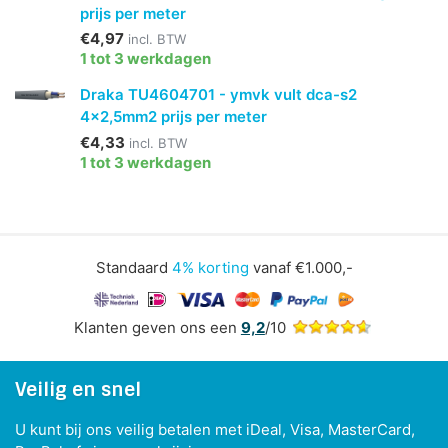
prijs per meter
€4,97
incl. BTW
1 tot 3 werkdagen
Draka TU4604701 - ymvk vult dca-s2
4x2,5mm2 prijs per meter
€4,33
incl. BTW
1 tot 3 werkdagen
Standaard
4% korting
vanaf €1.000,-
Klanten geven ons een
9,2
/10
Veilig en snel
U kunt bij ons veilig betalen met iDeal, Visa, MasterCard,