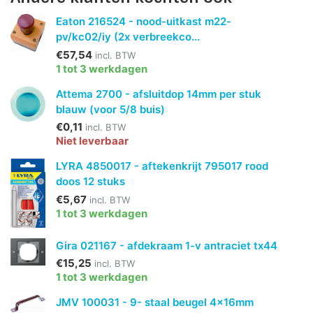
Eaton 216524 - nood-uitkast m22-
pv/kc02/iy (2x verbreekco...
€57,54
incl. BTW
1 tot 3 werkdagen
Attema 2700 - afsluitdop 14mm per stuk
blauw (voor 5/8 buis)
€0,11
incl. BTW
Niet leverbaar
LYRA 4850017 - aftekenkrijt 795017 rood
doos 12 stuks
€5,67
incl. BTW
1 tot 3 werkdagen
Gira 021167 - afdekraam 1-v antraciet tx44
€15,25
incl. BTW
1 tot 3 werkdagen
JMV 100031 - 9- staal beugel 4x16mm