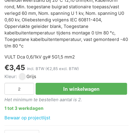
Geleiderweerstand bij 20°C 12,10 ohm/km, Kabelvorm
rond, Min. toegestane buigrad stationaire toepass/vast
verlegd 60 mm, Nom. spanning U 1 kv, Nom. spanning U0
0,60 kv, Oliebestendig volgens IEC 60811-404,
Oppervlakte geleider blank, Toegestane
kabelbuitentemperatuur tijdens montage 0 t/m 80 °c,
Toegestane kabelbuitentemperatuur, vast gemonteerd -40
t/m 80 °c
VULT Dca 0,6/1kV gy# 5G1,5 mm2
€3,45
incl. BTW
(€2,85 excl. BTW)
Kleur:
Grijs
In winkelwagen
Het minimum te bestellen aantal is 2.
1 tot 3 werkdagen
Bewaar op projectlijst