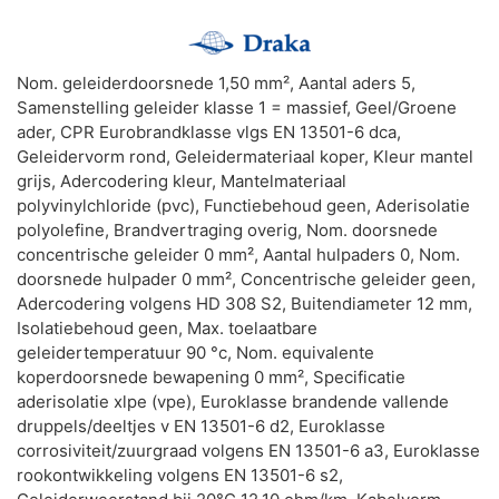
Nom. geleiderdoorsnede 1,50 mm², Aantal aders 5,
Samenstelling geleider klasse 1 = massief, Geel/Groene
ader, CPR Eurobrandklasse vlgs EN 13501-6 dca,
Geleidervorm rond, Geleidermateriaal koper, Kleur mantel
grijs, Adercodering kleur, Mantelmateriaal
polyvinylchloride (pvc), Functiebehoud geen, Aderisolatie
polyolefine, Brandvertraging overig, Nom. doorsnede
concentrische geleider 0 mm², Aantal hulpaders 0, Nom.
doorsnede hulpader 0 mm², Concentrische geleider geen,
Adercodering volgens HD 308 S2, Buitendiameter 12 mm,
Isolatiebehoud geen, Max. toelaatbare
geleidertemperatuur 90 °c, Nom. equivalente
koperdoorsnede bewapening 0 mm², Specificatie
aderisolatie xlpe (vpe), Euroklasse brandende vallende
druppels/deeltjes v EN 13501-6 d2, Euroklasse
corrosiviteit/zuurgraad volgens EN 13501-6 a3, Euroklasse
rookontwikkeling volgens EN 13501-6 s2,