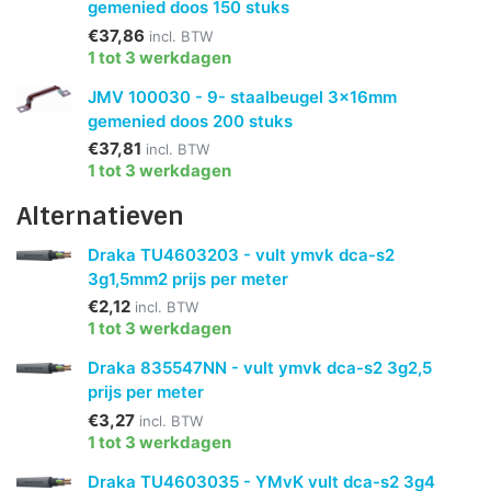
gemenied doos 150 stuks
€37,86
incl. BTW
1 tot 3 werkdagen
JMV 100030 - 9- staalbeugel 3x16mm
gemenied doos 200 stuks
€37,81
incl. BTW
1 tot 3 werkdagen
Alternatieven
Draka TU4603203 - vult ymvk dca-s2
3g1,5mm2 prijs per meter
€2,12
incl. BTW
1 tot 3 werkdagen
Draka 835547NN - vult ymvk dca-s2 3g2,5
prijs per meter
€3,27
incl. BTW
1 tot 3 werkdagen
Draka TU4603035 - YMvK vult dca-s2 3g4