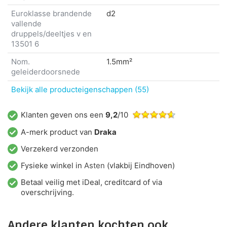
Euroklasse brandende
d2
vallende
druppels/deeltjes v en
13501 6
Nom.
1.5mm²
geleiderdoorsnede
Bekijk alle producteigenschappen (55)
Klanten geven ons een
9,2
/10
A-merk product van
Draka
Verzekerd verzonden
Fysieke winkel in
Asten
(vlakbij Eindhoven)
Betaal veilig met iDeal, creditcard of via
overschrijving.
Andere klanten kochten ook