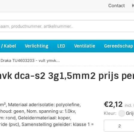
Contact
 / Kabel
Verlichting
LED
Ventilatie
Gereedschap
Draka TU4603203 - vult ymvk...
mvk dca-s2 3g1,5mm2 prijs pe
€2,12
, Materiaal aderisolatie: polyolefine,
incl
houd: geen, Nom. spanning u: 1.0kv,
Kleur:
Grij
m: rond, Geleidermateriaal: koper,
ide (pvc), Samenstelling geleider: klasse 1 =