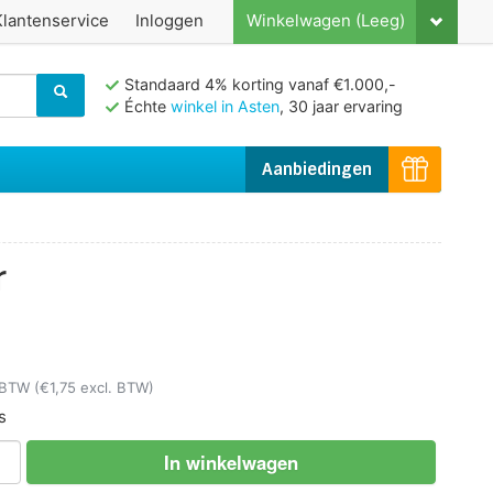
Klantenservice
Inloggen
Winkelwagen (Leeg)
Standaard 4% korting vanaf €1.000,-
Échte
winkel in Asten
, 30 jaar ervaring
Aanbiedingen
r
. BTW
(€1,75 excl. BTW)
s
In winkelwagen