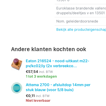
Euroklasse brandende vallen
druppels/deeltjes v en 13501
Nom. geleiderdoorsnede
Bekijk alle producteigenscha
Andere klanten kochten ook
Eaton 216524 - nood-uitkast m22-
pv/kc02/iy (2x verbreekco...
€57,54
incl. BTW
1 tot 3 werkdagen
Attema 2700 - afsluitdop 14mm per
stuk blauw (voor 5/8 buis)
€0,11
incl. BTW
Niet leverbaar