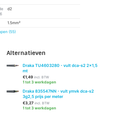
de
d2
 6
1.5mm²
ppen (55)
Alternatieven
Draka TU4603280 - vult dca-s2 2x1,5
mt
€1,49
incl. BTW
1 tot 3 werkdagen
Draka 835547NN - vult ymvk dca-s2
3g2,5 prijs per meter
€3,27
incl. BTW
1 tot 3 werkdagen