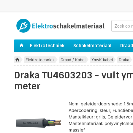
Elektrotechniek
Schakelmateriaal
Draad
Elektrotechniek
Draad / Kabel
YmvK kabel
Draka
Draka TU4603203 - vult y
meter
Nom. geleiderdoorsnede: 1.5mm²
Adercodering: kleur, Functiebe
Mantelkleur: grijs, Geleidervor
Mantelmateriaal: polyvinylchlor
massief