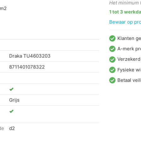
Het minimum te
mm2
1 tot 3 werkd
Bewaar op proj
Klanten g
A-merk pr
Draka
TU4603203
Verzekerd
8711401078322
Fysieke wi
Betaal veil
Grijs
de
d2