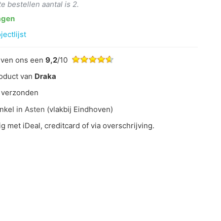
 bestellen aantal is 2.
agen
ectlijst
even ons een
9,2
/10
oduct van
Draka
 verzonden
nkel in
Asten
(vlakbij Eindhoven)
ig met iDeal, creditcard of via overschrijving.