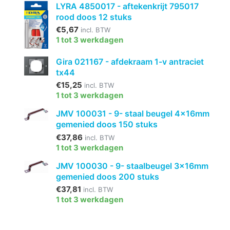
LYRA 4850017 - aftekenkrijt 795017
rood doos 12 stuks
€5,67
incl. BTW
1 tot 3 werkdagen
Gira 021167 - afdekraam 1-v antraciet
tx44
€15,25
incl. BTW
1 tot 3 werkdagen
JMV 100031 - 9- staal beugel 4x16mm
gemenied doos 150 stuks
€37,86
incl. BTW
1 tot 3 werkdagen
JMV 100030 - 9- staalbeugel 3x16mm
gemenied doos 200 stuks
€37,81
incl. BTW
1 tot 3 werkdagen