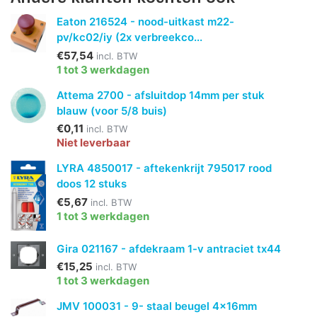
Eaton 216524 - nood-uitkast m22-
pv/kc02/iy (2x verbreekco...
€57,54
incl. BTW
1 tot 3 werkdagen
Attema 2700 - afsluitdop 14mm per stuk
blauw (voor 5/8 buis)
€0,11
incl. BTW
Niet leverbaar
LYRA 4850017 - aftekenkrijt 795017 rood
doos 12 stuks
€5,67
incl. BTW
1 tot 3 werkdagen
Gira 021167 - afdekraam 1-v antraciet tx44
€15,25
incl. BTW
1 tot 3 werkdagen
JMV 100031 - 9- staal beugel 4x16mm