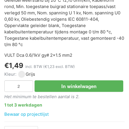
Geleiderweerstand bij 20°C 12,10 ohm/km, Kabelvorm
rond, Min. toegestane buigrad stationaire toepass/vast
verlegd 50 mm, Nom. spanning U 1 kv, Nom. spanning U0
0,60 kv, Oliebestendig volgens IEC 60811-404,
Oppervlakte geleider blank, Toegestane
kabelbuitentemperatuur tijdens montage 0 t/m 80 °c,
Toegestane kabelbuitentemperatuur, vast gemonteerd -40
t/m 80 °c
VULT Dca 0.6/1kV gy# 2x1.5 mm2
€1,49
incl. BTW
(€1,23 excl. BTW)
Kleur:
Grijs
In winkelwagen
Het minimum te bestellen aantal is 2.
1 tot 3 werkdagen
Bewaar op projectlijst