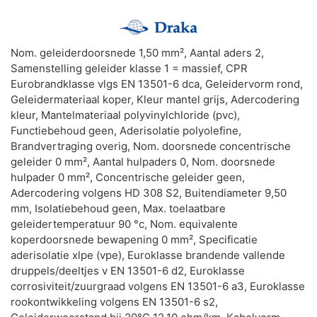
Nom. geleiderdoorsnede 1,50 mm², Aantal aders 2,
Samenstelling geleider klasse 1 = massief, CPR
Eurobrandklasse vlgs EN 13501-6 dca, Geleidervorm rond,
Geleidermateriaal koper, Kleur mantel grijs, Adercodering
kleur, Mantelmateriaal polyvinylchloride (pvc),
Functiebehoud geen, Aderisolatie polyolefine,
Brandvertraging overig, Nom. doorsnede concentrische
geleider 0 mm², Aantal hulpaders 0, Nom. doorsnede
hulpader 0 mm², Concentrische geleider geen,
Adercodering volgens HD 308 S2, Buitendiameter 9,50
mm, Isolatiebehoud geen, Max. toelaatbare
geleidertemperatuur 90 °c, Nom. equivalente
koperdoorsnede bewapening 0 mm², Specificatie
aderisolatie xlpe (vpe), Euroklasse brandende vallende
druppels/deeltjes v EN 13501-6 d2, Euroklasse
corrosiviteit/zuurgraad volgens EN 13501-6 a3, Euroklasse
rookontwikkeling volgens EN 13501-6 s2,