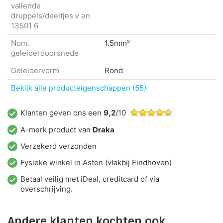
vallende
druppels/deeltjes v en
13501 6
Nom.
1.5mm²
geleiderdoorsnede
Geleidervorm
Rond
Bekijk alle producteigenschappen (55)
Klanten geven ons een
9,2
/10
A-merk product van
Draka
Verzekerd verzonden
Fysieke winkel in
Asten
(vlakbij Eindhoven)
Betaal veilig met iDeal, creditcard of via
overschrijving.
Andere klanten kochten ook