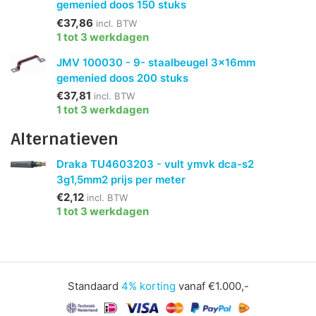
gemenied doos 150 stuks
€37,86
incl. BTW
1 tot 3 werkdagen
JMV 100030 - 9- staalbeugel 3x16mm
gemenied doos 200 stuks
€37,81
incl. BTW
1 tot 3 werkdagen
Alternatieven
Draka TU4603203 - vult ymvk dca-s2
3g1,5mm2 prijs per meter
€2,12
incl. BTW
1 tot 3 werkdagen
Standaard
4% korting
vanaf €1.000,-