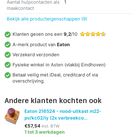
Aantal hulpcontacten als
1
maakcontact
Bekijk alle producteigenschappen (9)
Klanten geven ons een
9,2
/10
A-merk product van
Eaton
Verzekerd verzonden
Fysieke winkel in
Asten
(vlakbij Eindhoven)
Betaal veilig met iDeal, creditcard of via
overschrijving.
Andere klanten kochten ook
Eaton 216524 - nood-uitkast m22-
pv/kc02/iy (2x verbreekco...
€57,54
incl. BTW
1 tot 3 werkdagen