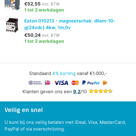
€52,55
incl. BTW
1 tot 3 werkdagen
Eaton 010213 - magneetschak. dilem-10-
g(24vdc) 4kw, 1m,0v
€50,24
incl. BTW
1 tot 3 werkdagen
Standaard
4% korting
vanaf €1.000,-
Klanten geven ons een
9,2
/10
Veilig en snel
U kunt bij ons veilig betalen met iDeal, Visa, MasterCard,
PayPal of via overschrijving.