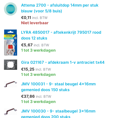
Attema 2700 - afsluitdop 14mm per stuk
blauw (voor 5/8 buis)
€0,11
incl. BTW
Niet leverbaar
LYRA 4850017 - aftekenkrijt 795017 rood
doos 12 stuks
€5,67
incl. BTW
1 tot 3 werkdagen
Gira 021167 - afdekraam 1-v antraciet tx44
€15,25
incl. BTW
1 tot 3 werkdagen
JMV 100031 - 9- staal beugel 4x16mm
gemenied doos 150 stuks
€37,86
incl. BTW
1 tot 3 werkdagen
JMV 100030 - 9- staalbeugel 3x16mm
gemenied doos 200 stuks