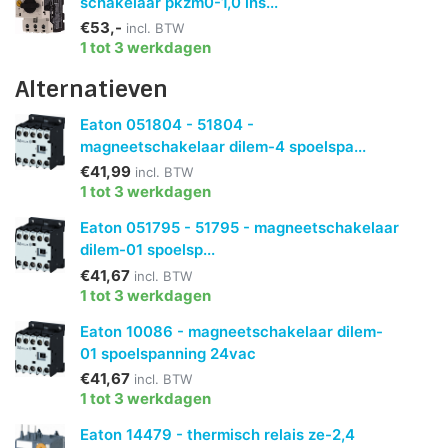
schakelaar pkzm0-1,0 ins...
€53,-
incl. BTW
1 tot 3 werkdagen
Alternatieven
Eaton 051804 - 51804 -
magneetschakelaar dilem-4 spoelspa...
€41,99
incl. BTW
1 tot 3 werkdagen
Eaton 051795 - 51795 - magneetschakelaar
dilem-01 spoelsp...
€41,67
incl. BTW
1 tot 3 werkdagen
Eaton 10086 - magneetschakelaar dilem-
01 spoelspanning 24vac
€41,67
incl. BTW
1 tot 3 werkdagen
Eaton 14479 - thermisch relais ze-2,4