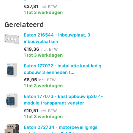
€37,81
incl. BTW
1 tot 3 werkdagen
Gerelateerd
Eaton 216544 - Inbouwplaat, 3
inbouwplaatsen
€19,36
incl. BTW
1 tot 3 werkdagen
Eaton 177072 - installatie kast ledig
opbouw 3 eenheden t...
€8,95
incl. BTW
1 tot 3 werkdagen
Eaton 177073 - kast opbouw ip30 4-
module transparant venster
€10,51
incl. BTW
1 tot 3 werkdagen
Eaton 072734 - motorbeveiligings