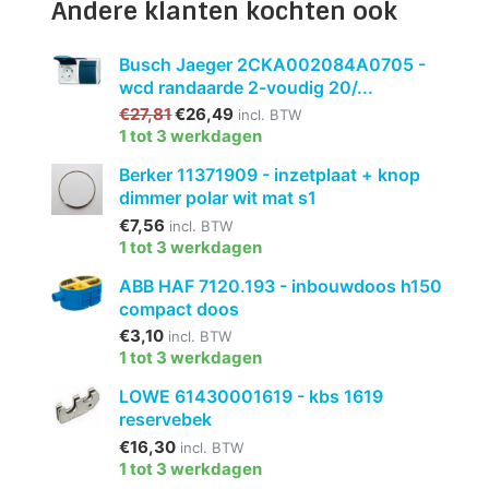
Andere klanten kochten ook
Busch Jaeger 2CKA002084A0705 -
wcd randaarde 2-voudig 20/...
€27,81
€26,49
incl. BTW
1 tot 3 werkdagen
Berker 11371909 - inzetplaat + knop
dimmer polar wit mat s1
€7,56
incl. BTW
1 tot 3 werkdagen
ABB HAF 7120.193 - inbouwdoos h150
compact doos
€3,10
incl. BTW
1 tot 3 werkdagen
LOWE 61430001619 - kbs 1619
reservebek
€16,30
incl. BTW
1 tot 3 werkdagen