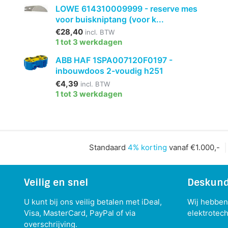
LOWE 614310009999 - reserve mes
voor buiskniptang (voor k...
€28,40
incl. BTW
1 tot 3 werkdagen
ABB HAF 1SPA007120F0197 -
inbouwdoos 2-voudig h251
€4,39
incl. BTW
1 tot 3 werkdagen
Standaard
4% korting
vanaf €1.000,-
Veilig en snel
Deskund
U kunt bij ons veilig betalen met iDeal,
Wij hebben 
Visa, MasterCard, PayPal of via
elektrotech
overschrijving.