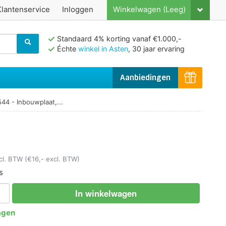
Klantenservice
Inloggen
Winkelwagen (Leeg)
Standaard 4% korting vanaf €1.000,-
Échte
winkel in Asten
, 30 jaar ervaring
Aanbiedingen
44 - Inbouwplaat,...
ncl. BTW
(€16,- excl. BTW)
s
In winkelwagen
agen