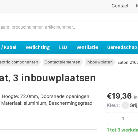
Contact
 / Kabel
Verlichting
LED
Ventilatie
Gereedschap
lectric componenten
Contactelementen
Inbouwplaten
Eaton 2165
at, 3 inbouwplaatsen
€19,36
mm, Hoogte: 72.0mm, Doorsnede openingen:
i
Materiaal: aluminium, Beschermingsgraad
Kleur:
Grij
1 tot 3 werkd