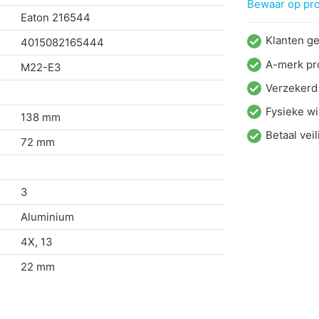
Bewaar op proj
Eaton
216544
Klanten g
4015082165444
A-merk pr
M22-E3
Verzekerd
Fysieke wi
138 mm
Betaal veil
72 mm
3
Aluminium
4X, 13
22 mm