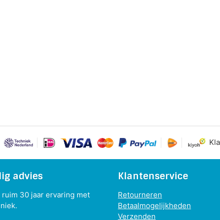
Kla
ig advies
Klantenservice
ruim 30 jaar ervaring met
Retourneren
niek.
Betaalmogelijkheden
Verzenden