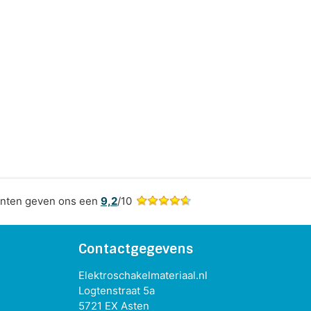
nten geven ons een
9,2
/10
Contactgegevens
Elektroschakelmateriaal.nl
Logtenstraat 5a
5721 EX Asten