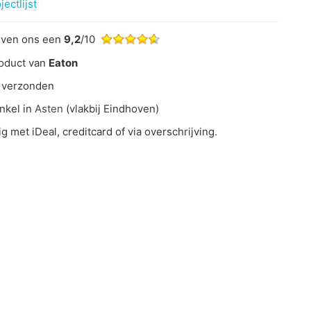
ectlijst
even ons een
9,2
/10
oduct van
Eaton
 verzonden
nkel in
Asten
(vlakbij Eindhoven)
ig met iDeal, creditcard of via overschrijving.