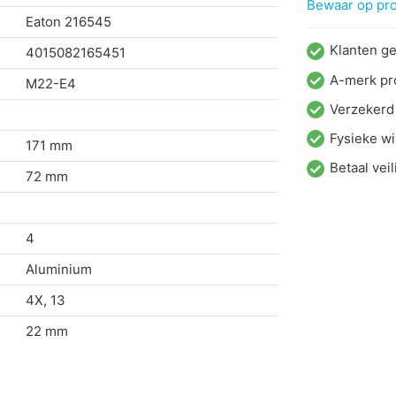
Bewaar op proj
Eaton
216545
Klanten g
4015082165451
A-merk pr
M22-E4
Verzekerd
Fysieke wi
171 mm
Betaal veil
72 mm
4
Aluminium
4X, 13
22 mm