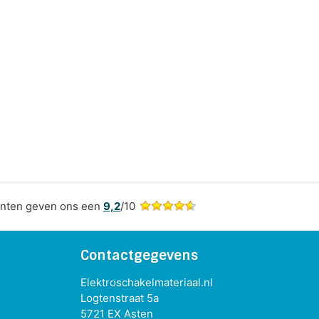
nten geven ons een
9,2
/10
Contactgegevens
Elektroschakelmateriaal.nl
Logtenstraat 5a
5721 EX Asten