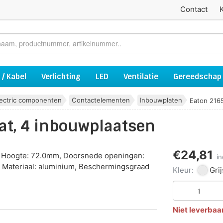
Contact
 / Kabel
Verlichting
LED
Ventilatie
Gereedschap
lectric componenten
Contactelementen
Inbouwplaten
Eaton 2165
at, 4 inbouwplaatsen
€24,81
m, Hoogte: 72.0mm, Doorsnede openingen:
i
Materiaal: aluminium, Beschermingsgraad
Kleur:
Grij
Niet leverbaa