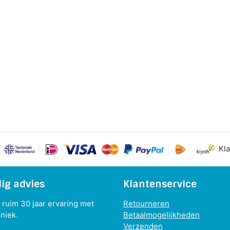
Kla
ig advies
Klantenservice
ruim 30 jaar ervaring met
Retourneren
niek.
Betaalmogelijkheden
Verzenden