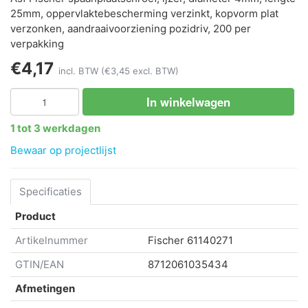
25mm, oppervlaktebescherming verzinkt, kopvorm plat
verzonken, aandraaivoorziening pozidriv, 200 per
verpakking
€4,17
incl. BTW
(€3,45 excl. BTW)
In winkelwagen
1 tot 3 werkdagen
Bewaar op projectlijst
Specificaties
Product
Artikelnummer
Fischer
61140271
GTIN/EAN
8712061035434
Afmetingen