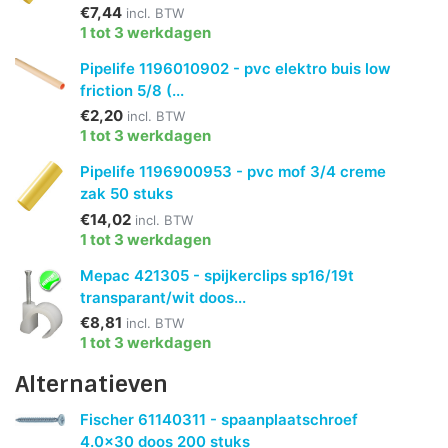
€7,44
incl. BTW
1 tot 3 werkdagen
Pipelife 1196010902 - pvc elektro buis low
friction 5/8 (...
€2,20
incl. BTW
1 tot 3 werkdagen
Pipelife 1196900953 - pvc mof 3/4 creme
zak 50 stuks
€14,02
incl. BTW
1 tot 3 werkdagen
Mepac 421305 - spijkerclips sp16/19t
transparant/wit doos...
€8,81
incl. BTW
1 tot 3 werkdagen
Alternatieven
Fischer 61140311 - spaanplaatschroef
4.0x30 doos 200 stuks