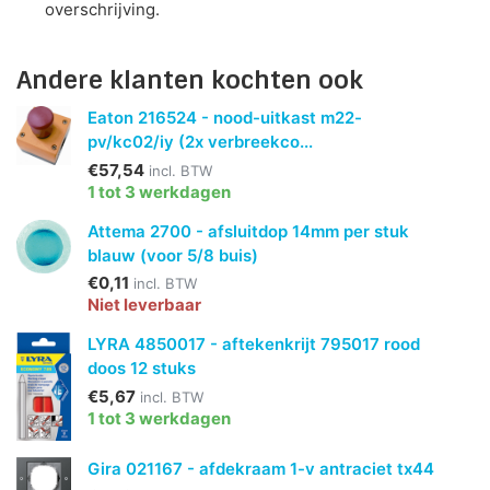
overschrijving.
Andere klanten kochten ook
Eaton 216524 - nood-uitkast m22-
pv/kc02/iy (2x verbreekco...
€57,54
incl. BTW
1 tot 3 werkdagen
Attema 2700 - afsluitdop 14mm per stuk
blauw (voor 5/8 buis)
€0,11
incl. BTW
Niet leverbaar
LYRA 4850017 - aftekenkrijt 795017 rood
doos 12 stuks
€5,67
incl. BTW
1 tot 3 werkdagen
Gira 021167 - afdekraam 1-v antraciet tx44