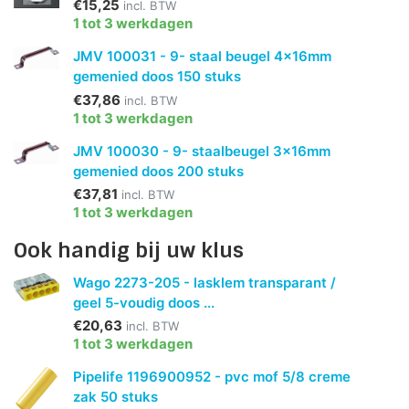
€15,25
incl. BTW
1 tot 3 werkdagen
JMV 100031 - 9- staal beugel 4x16mm
gemenied doos 150 stuks
€37,86
incl. BTW
1 tot 3 werkdagen
JMV 100030 - 9- staalbeugel 3x16mm
gemenied doos 200 stuks
€37,81
incl. BTW
1 tot 3 werkdagen
Ook handig bij uw klus
Wago 2273-205 - lasklem transparant /
geel 5-voudig doos ...
€20,63
incl. BTW
1 tot 3 werkdagen
Pipelife 1196900952 - pvc mof 5/8 creme
zak 50 stuks