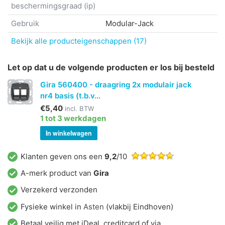
beschermingsgraad (ip)
Gebruik
Modular-Jack
Bekijk alle producteigenschappen (17)
Let op dat u de volgende producten er los bij besteld
Gira 560400 - draagring 2x modulair jack
nr4 basis (t.b.v...
€5,40
incl. BTW
1 tot 3 werkdagen
In winkelwagen
Klanten geven ons een
9,2
/10
A-merk product van
Gira
Verzekerd verzonden
Fysieke winkel in
Asten
(vlakbij Eindhoven)
Betaal veilig met iDeal, creditcard of via