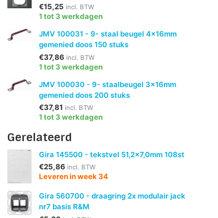
€15,25
incl. BTW
1 tot 3 werkdagen
JMV 100031 - 9- staal beugel 4x16mm
gemenied doos 150 stuks
€37,86
incl. BTW
1 tot 3 werkdagen
JMV 100030 - 9- staalbeugel 3x16mm
gemenied doos 200 stuks
€37,81
incl. BTW
1 tot 3 werkdagen
Gerelateerd
Gira 145500 - tekstvel 51,2x7,0mm 108st
€25,86
incl. BTW
Leveren in week 34
Gira 560700 - draagring 2x modulair jack
nr7 basis R&M