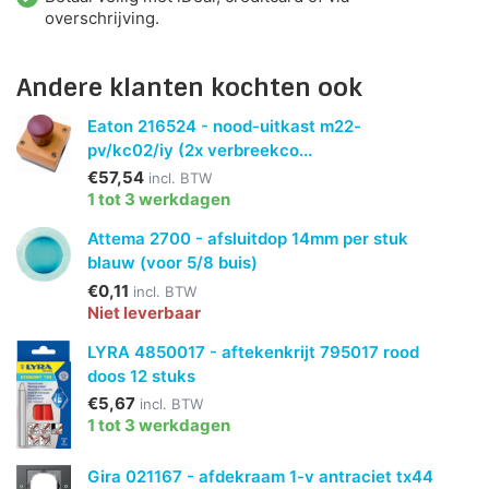
overschrijving.
Andere klanten kochten ook
Eaton 216524 - nood-uitkast m22-
pv/kc02/iy (2x verbreekco...
€57,54
incl. BTW
1 tot 3 werkdagen
Attema 2700 - afsluitdop 14mm per stuk
blauw (voor 5/8 buis)
€0,11
incl. BTW
Niet leverbaar
LYRA 4850017 - aftekenkrijt 795017 rood
doos 12 stuks
€5,67
incl. BTW
1 tot 3 werkdagen
Gira 021167 - afdekraam 1-v antraciet tx44