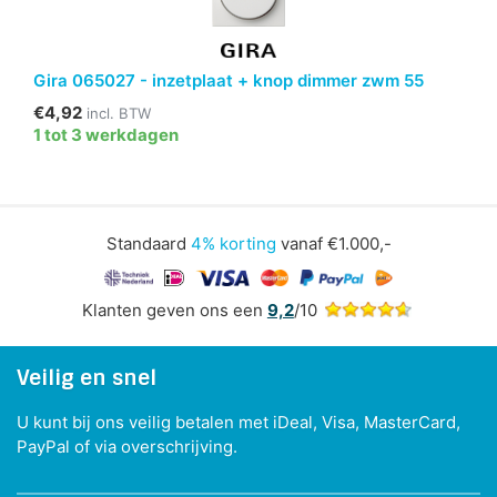
Gira 065027 - inzetplaat + knop dimmer zwm 55
€4,92
incl. BTW
1 tot 3 werkdagen
Standaard
4% korting
vanaf €1.000,-
Klanten geven ons een
9,2
/10
Veilig en snel
U kunt bij ons veilig betalen met iDeal, Visa, MasterCard,
PayPal of via overschrijving.