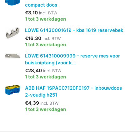
compact doos
€3,10
incl. BTW
1 tot 3 werkdagen
LOWE 61430001619 - kbs 1619 reservebek
€16,30
incl. BTW
1 tot 3 werkdagen
LOWE 614310009999 - reserve mes voor
buiskniptang (voor k...
€28,40
incl. BTW
1 tot 3 werkdagen
ABB HAF 1SPA007120F0197 - inbouwdoos
2-voudig h251
€4,39
incl. BTW
1 tot 3 werkdagen