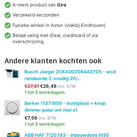
A-merk product van
Gira
Verzekerd verzonden
Fysieke winkel in
Asten
(vlakbij Eindhoven)
Betaal veilig met iDeal, creditcard of via
overschrijving.
Andere klanten kochten ook
Busch Jaeger 2CKA002084A0705 - wcd
randaarde 2-voudig 20/...
€27,81
€26,49
incl. BTW
1 tot 3 werkdagen
Berker 11371909 - inzetplaat + knop
dimmer polar wit mat s1
€7,56
incl. BTW
1 tot 3 werkdagen
ABB HAF 7120.193 - inbouwdoos h150