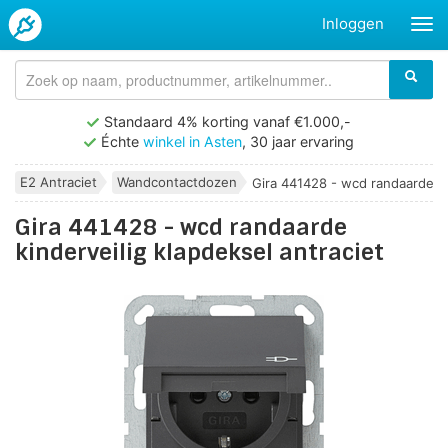
Inloggen
Standaard 4% korting vanaf €1.000,-
Échte
winkel in Asten
, 30 jaar ervaring
E2 Antraciet
Wandcontactdozen
Gira 441428 - wcd randaarde...
Gira 441428 - wcd randaarde
kinderveilig klapdeksel antraciet