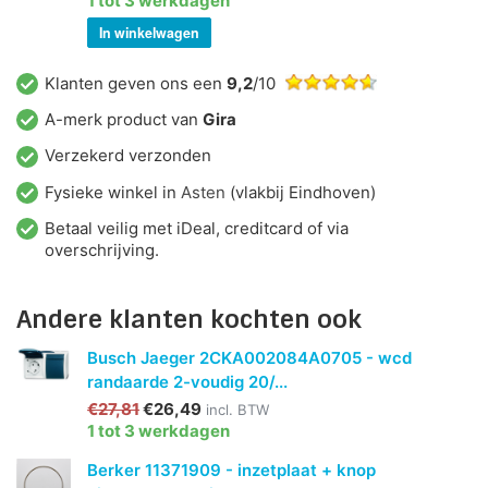
1 tot 3 werkdagen
In winkelwagen
Klanten geven ons een
9,2
/10
A-merk product van
Gira
Verzekerd verzonden
Fysieke winkel in
Asten
(vlakbij Eindhoven)
Betaal veilig met iDeal, creditcard of via
overschrijving.
Andere klanten kochten ook
Busch Jaeger 2CKA002084A0705 - wcd
randaarde 2-voudig 20/...
€27,81
€26,49
incl. BTW
1 tot 3 werkdagen
Berker 11371909 - inzetplaat + knop