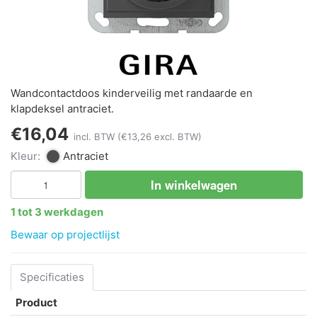
Wandcontactdoos kinderveilig met randaarde en
klapdeksel antraciet.
€16,04
incl. BTW
(€13,26 excl. BTW)
Kleur:
Antraciet
In winkelwagen
1 tot 3 werkdagen
Bewaar op projectlijst
Specificaties
Product