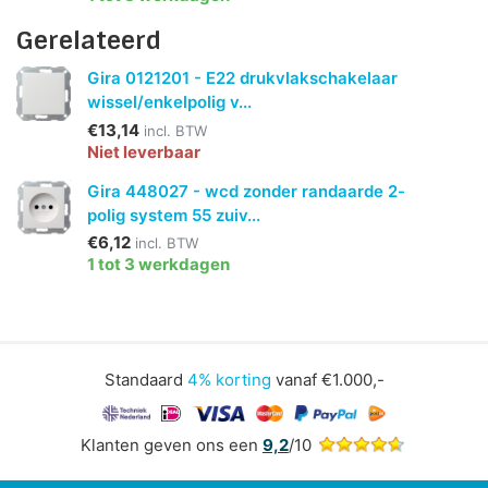
Gerelateerd
Gira 0121201 - E22 drukvlakschakelaar
wissel/enkelpolig v...
€13,14
incl. BTW
Niet leverbaar
Gira 448027 - wcd zonder randaarde 2-
polig system 55 zuiv...
€6,12
incl. BTW
1 tot 3 werkdagen
Standaard
4% korting
vanaf €1.000,-
Klanten geven ons een
9,2
/10