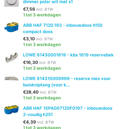
dimmer polar wit mat s1
€7,56
incl. BTW
1 tot 3 werkdagen
ABB HAF 7120.193 - inbouwdoos h150
compact doos
€3,10
incl. BTW
1 tot 3 werkdagen
LOWE 61430001619 - kbs 1619 reservebek
€16,30
incl. BTW
1 tot 3 werkdagen
LOWE 614310009999 - reserve mes voor
buiskniptang (voor k...
€28,40
incl. BTW
1 tot 3 werkdagen
ABB HAF 1SPA007120F0197 - inbouwdoos
2-voudig h251
€4,39
incl. BTW
1 tot 3 werkdagen