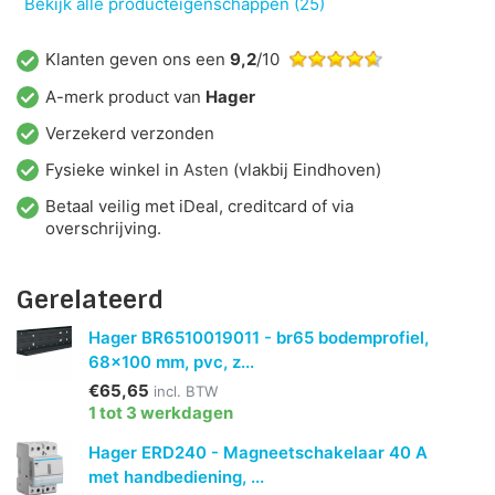
Bekijk alle producteigenschappen (25)
Klanten geven ons een
9,2
/10
A-merk product van
Hager
Verzekerd verzonden
Fysieke winkel in
Asten
(vlakbij Eindhoven)
Betaal veilig met iDeal, creditcard of via
overschrijving.
Gerelateerd
Hager BR6510019011 - br65 bodemprofiel,
68x100 mm, pvc, z...
€65,65
incl. BTW
1 tot 3 werkdagen
Hager ERD240 - Magneetschakelaar 40 A
met handbediening, ...