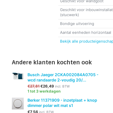
Geschikt voor wandgoot
Geschikt voor inbouwinstallat
(stucwerk)
Bondige uitvoering
Aantal eenheden horizontaal
Bekijk alle producteigenscha
Andere klanten kochten ook
Busch Jaeger 2CKA002084A0705 -
wcd randaarde 2-voudig 20/...
€27,81
€26,49
incl. BTW
1 tot 3 werkdagen
Berker 11371909 - inzetplaat + knop
dimmer polar wit mat s1
€7,56
incl. BTW