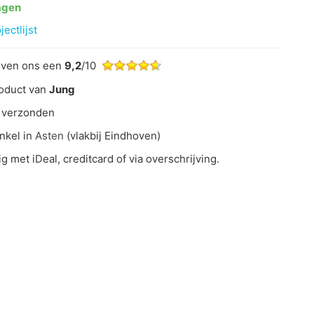
agen
ectlijst
even ons een
9,2
/10
oduct van
Jung
 verzonden
nkel in
Asten
(vlakbij Eindhoven)
ig met iDeal, creditcard of via overschrijving.