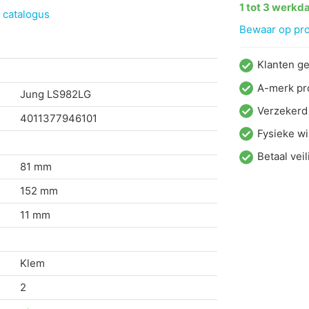
1 tot 3 werkd
 catalogus
Bewaar op proj
Klanten g
A-merk pr
Jung
LS982LG
Verzekerd
4011377946101
Fysieke wi
Betaal veil
81 mm
152 mm
11 mm
Klem
2