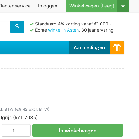
Klantenservice
Inloggen
Winkelwagen (Leeg)
Standaard 4% korting vanaf €1.000,-
Échte
winkel in Asten
, 30 jaar ervaring
Aanbiedingen
..
s
cl. BTW
(€9,42 excl. BTW)
tgrijs
(RAL 7035)
In winkelwagen