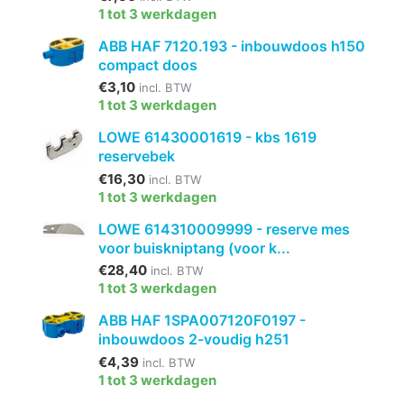
1 tot 3 werkdagen
ABB HAF 7120.193 - inbouwdoos h150
compact doos
€3,10
incl. BTW
1 tot 3 werkdagen
LOWE 61430001619 - kbs 1619
reservebek
€16,30
incl. BTW
1 tot 3 werkdagen
LOWE 614310009999 - reserve mes
voor buiskniptang (voor k...
€28,40
incl. BTW
1 tot 3 werkdagen
ABB HAF 1SPA007120F0197 -
inbouwdoos 2-voudig h251
€4,39
incl. BTW
1 tot 3 werkdagen