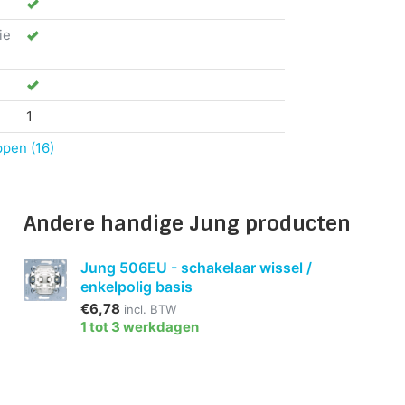
ie
1
ppen (16)
Andere handige Jung producten
Jung 506EU - schakelaar wissel /
enkelpolig basis
€6,78
incl. BTW
1 tot 3 werkdagen