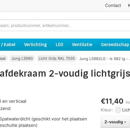
Contact
 / Kabel
Verlichting
LED
Ventilatie
Gereedschap
aal
Jung LS990
Licht Grijs RAL 7035
Jung LS982LG - ls 982 lg - .
 afdekraam 2-voudig lichtgrij
€11,40
 en verticaal
in
nzend
Kleur:
Lich
Spatwaterdicht (geschikt voor het plaatsen
2-voudig
eschutte plaatsen)