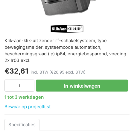
Klik-aan-klik-uit zender rf-schakelsysteem, type
bewegingsmelder, systeemcode automatisch,
beschermingsgraad (ip) ip64, energiebesparend, voeding
2x lr03 excl.
€32,61
incl. BTW
(€26,95 excl. BTW)
In winkelwagen
1 tot 3 werkdagen
Bewaar op projectlijst
Specificaties