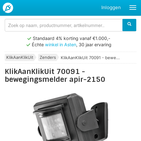
Inloggen
Standaard 4% korting vanaf €1.000,-
Échte
winkel in Asten
, 30 jaar ervaring
KlikAanKlikUit
Zenders
KlikAanKlikUit 70091 - bewe...
KlikAanKlikUit 70091 -
bewegingsmelder apir-2150