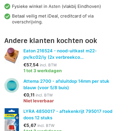
Fysieke winkel in
Asten
(vlakbij Eindhoven)
Betaal veilig met iDeal, creditcard of via
overschrijving.
Andere klanten kochten ook
Eaton 216524 - nood-uitkast m22-
pv/kc02/iy (2x verbreekco...
€57,54
incl. BTW
1 tot 3 werkdagen
Attema 2700 - afsluitdop 14mm per stuk
blauw (voor 5/8 buis)
€0,11
incl. BTW
Niet leverbaar
LYRA 4850017 - aftekenkrijt 795017 rood
doos 12 stuks
€5,67
incl. BTW