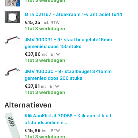
1 tot 3 werkdagen
Gira 021167 - afdekraam 1-v antraciet tx44
€15,25
incl. BTW
1 tot 3 werkdagen
JMV 100031 - 9- staal beugel 4x16mm
gemenied doos 150 stuks
€37,86
incl. BTW
1 tot 3 werkdagen
JMV 100030 - 9- staalbeugel 3x16mm
gemenied doos 200 stuks
€37,81
incl. BTW
1 tot 3 werkdagen
Alternatieven
KlikAanKlikUit 70056 - Klik aan klik uit
afstandsbedienin...
€15,89
incl. BTW
1 tot 3 werkdagen