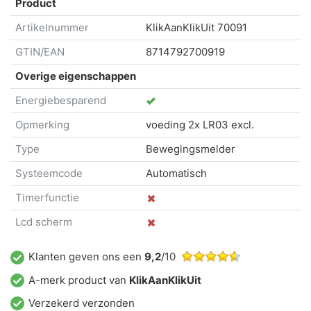
Product
Artikelnummer
KlikAanKlikUit
70091
GTIN/EAN
8714792700919
Overige eigenschappen
Energiebesparend
Opmerking
voeding 2x LR03 excl.
Type
Bewegingsmelder
Systeemcode
Automatisch
Timerfunctie
Lcd scherm
Klanten geven ons een
9,2
/10
A-merk product van
KlikAanKlikUit
Verzekerd verzonden