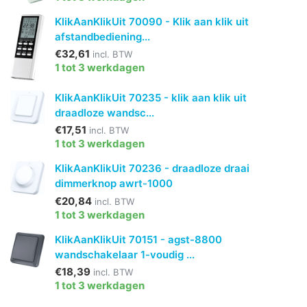
KlikAanKlikUit 70090 - Klik aan klik uit
afstandbediening...
€32,61
incl. BTW
1 tot 3 werkdagen
KlikAanKlikUit 70235 - klik aan klik uit
draadloze wandsc...
€17,51
incl. BTW
1 tot 3 werkdagen
KlikAanKlikUit 70236 - draadloze draai
dimmerknop awrt-1000
€20,84
incl. BTW
1 tot 3 werkdagen
KlikAanKlikUit 70151 - agst-8800
wandschakelaar 1-voudig ...
€18,39
incl. BTW
1 tot 3 werkdagen