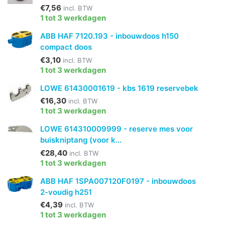
€7,56
incl. BTW
1 tot 3 werkdagen
ABB HAF 7120.193 - inbouwdoos h150
compact doos
€3,10
incl. BTW
1 tot 3 werkdagen
LOWE 61430001619 - kbs 1619 reservebek
€16,30
incl. BTW
1 tot 3 werkdagen
LOWE 614310009999 - reserve mes voor
buiskniptang (voor k...
€28,40
incl. BTW
1 tot 3 werkdagen
ABB HAF 1SPA007120F0197 - inbouwdoos
2-voudig h251
€4,39
incl. BTW
1 tot 3 werkdagen