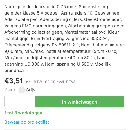
Nom. geleiderdoorsnede 0,75 mm², Samenstelling
geleider klasse 5 = soepel, Aantal aders 10, Getwist nee,
Aderisolatie pvc, Adercodering cijfers, Geel/Groene ader,
Volgens EMC normering geen, Afscherming groepen geen,
Afscherming collectief geen, Mantelmateriaal pvc, Kleur
mantel grijs, Brandvertraging volgens iec 60332-1,
Oliebestendig volgens EN 60811-2-1, Nom. buitendiameter
9,60 mm, Min./max. installatietemperatuur -5 t/m 70 °c,
Min./max. bedrijfstemperatuur -40 t/m 80 °c, Nom.
spanning U0 300 v, Nom. spanning U 500 v, Moeilijk
brandbaar
€3,51
incl. BTW
(€2,90 excl. BTW)
Kleur:
Grijs
In winkelwagen
1 tot 3 werkdagen
Bewaar op projectlijst