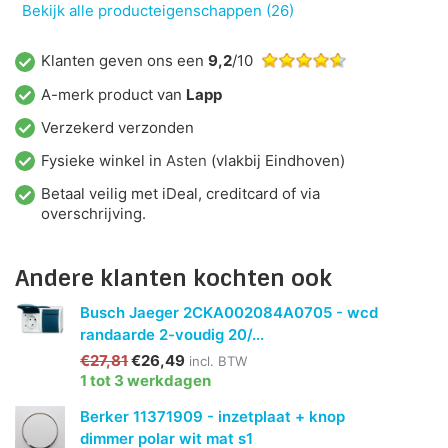
Bekijk alle producteigenschappen (26)
Klanten geven ons een
9,2
/10
A-merk product van
Lapp
Verzekerd verzonden
Fysieke winkel in
Asten
(vlakbij Eindhoven)
Betaal veilig met iDeal, creditcard of via
overschrijving.
Andere klanten kochten ook
Busch Jaeger 2CKA002084A0705 - wcd
randaarde 2-voudig 20/...
€27,81
€26,49
incl. BTW
1 tot 3 werkdagen
Berker 11371909 - inzetplaat + knop
dimmer polar wit mat s1