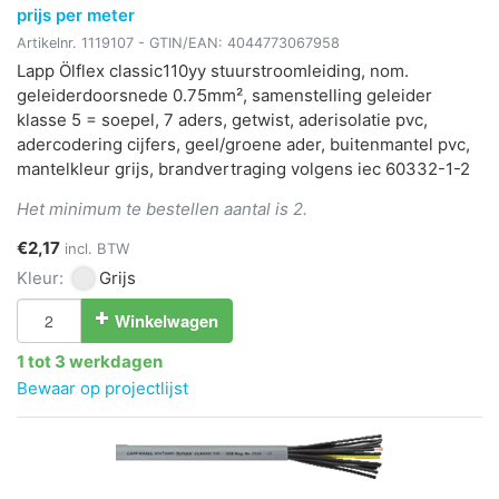
prijs per meter
Artikelnr.
1119107
- GTIN/EAN:
4044773067958
Lapp Ölflex classic110yy stuurstroomleiding, nom.
geleiderdoorsnede 0.75mm², samenstelling geleider
klasse 5 = soepel, 7 aders, getwist, aderisolatie pvc,
adercodering cijfers, geel/groene ader, buitenmantel pvc,
mantelkleur grijs, brandvertraging volgens iec 60332-1-2
Het minimum te bestellen aantal is 2.
€2,17
incl. BTW
Kleur:
Grijs
Winkelwagen
1 tot 3 werkdagen
Bewaar op projectlijst