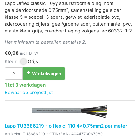
Lapp Ölflex classic110yy stuurstroomleiding, nom.
geleiderdoorsnede 0.75mm², samenstelling geleider
klasse 5 = soepel, 3 aders, getwist, aderisolatie pvc,
adercodering cijfers, geel/groene ader, buitenmantel pvc,
mantelkleur grijs, brandvertraging volgens iec 60332-1-2
Het minimum te bestellen aantal is 2.
€0,98
incl. BTW
Kleur:
Grijs
Winkelwagen
1 tot 3 werkdagen
Bewaar op projectlijst
Lapp TU3686219 - olflex cl 110 4x0,75mm2 per meter
Artikelnr.
TU3686219
- GTIN/EAN:
4044773067989