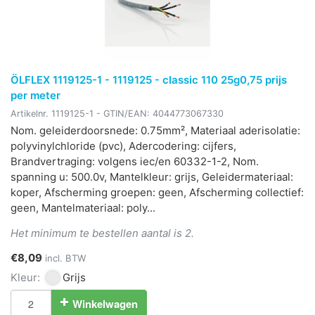
ÖLFLEX 1119125-1 - 1119125 - classic 110 25g0,75 prijs
per meter
Artikelnr.
1119125-1
- GTIN/EAN:
4044773067330
Nom. geleiderdoorsnede: 0.75mm², Materiaal aderisolatie:
polyvinylchloride (pvc), Adercodering: cijfers,
Brandvertraging: volgens iec/en 60332-1-2, Nom.
spanning u: 500.0v, Mantelkleur: grijs, Geleidermateriaal:
koper, Afscherming groepen: geen, Afscherming collectief:
geen, Mantelmateriaal: poly...
Het minimum te bestellen aantal is 2.
€8,09
incl. BTW
Kleur:
Grijs
Winkelwagen