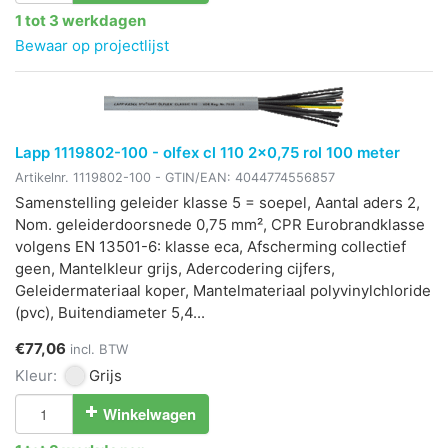
1 tot 3 werkdagen
Bewaar op projectlijst
Lapp 1119802-100 - olfex cl 110 2x0,75 rol 100 meter
Artikelnr.
1119802-100
- GTIN/EAN:
4044774556857
Samenstelling geleider klasse 5 = soepel, Aantal aders 2,
Nom. geleiderdoorsnede 0,75 mm², CPR Eurobrandklasse
volgens EN 13501-6: klasse eca, Afscherming collectief
geen, Mantelkleur grijs, Adercodering cijfers,
Geleidermateriaal koper, Mantelmateriaal polyvinylchloride
(pvc), Buitendiameter 5,4...
€77,06
incl. BTW
Kleur:
Grijs
Winkelwagen