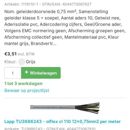
Artikelnr.
1119110-1
- GTIN/EAN:
4044773067927
Nom. geleiderdoorsnede 0,75 mm², Samenstelling
geleider klasse 5 = soepel, Aantal aders 10, Getwist nee,
Aderisolatie pvc, Adercodering cijfers, Geel/Groene ader,
Volgens EMC normering geen, Afscherming groepen geen,
Afscherming collectief geen, Mantelmateriaal pvc, Kleur
mantel grijs, Brandvertr...
€3,51
incl. BTW
Kleur:
Grijs
Winkelwagen
1 tot 3 werkdagen
Bewaar op projectlijst
Lapp TU3686243 - olflex cl 110 12x0,75mm2 per meter
Artikelnr.
TU3686243
- GTIN/EAN:
4044773067910