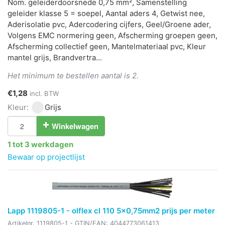
Nom. geleiderdoorsnede 0,75 mm², Samenstelling
geleider klasse 5 = soepel, Aantal aders 4, Getwist nee,
Aderisolatie pvc, Adercodering cijfers, Geel/Groene ader,
Volgens EMC normering geen, Afscherming groepen geen,
Afscherming collectief geen, Mantelmateriaal pvc, Kleur
mantel grijs, Brandvertra...
Het minimum te bestellen aantal is 2.
€1,28
incl. BTW
Kleur:
Grijs
Winkelwagen
1 tot 3 werkdagen
Bewaar op projectlijst
Lapp 1119805-1 - olflex cl 110 5x0,75mm2 prijs per meter
Artikelnr.
1119805-1
- GTIN/EAN:
4044773061413