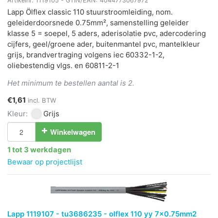
Artikelnr.
1119105
- GTIN/EAN:
4044773067972
Lapp Ölflex classic 110 stuurstroomleiding, nom.
geleiderdoorsnede 0.75mm², samenstelling geleider
klasse 5 = soepel, 5 aders, aderisolatie pvc, adercodering
cijfers, geel/groene ader, buitenmantel pvc, mantelkleur
grijs, brandvertraging volgens iec 60332-1-2,
oliebestendig vlgs. en 60811-2-1
Het minimum te bestellen aantal is 2.
€1,61
incl. BTW
Kleur:
Grijs
Winkelwagen
1 tot 3 werkdagen
Bewaar op projectlijst
Lapp 1119107 - tu3686235 - olflex 110 yy 7x0.75mm2