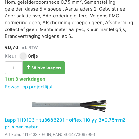
Nom. geleiderdoorsnede 0,75 mm², Samenstelling
geleider klasse 5 = soepel, Aantal aders 2, Getwist nee,
Aderisolatie pvc, Adercodering cijfers, Volgens EMC
normering geen, Afscherming groepen geen, Afscherming
collectief geen, Mantelmateriaal pvc, Kleur mantel grijs,
Brandvertraging volgens iec 6...
€0,76
incl. BTW
Kleur:
Grijs
Winkelwagen
1 tot 3 werkdagen
Bewaar op projectlijst
Lapp 1119103 - tu3686201 - olflex 110 yy 3x0.75mm2
prijs per meter
Artikelnr.
1119103
- GTIN/EAN:
4044773067996