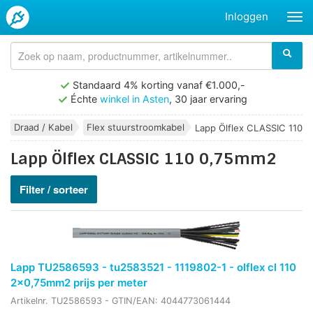
Inloggen
Standaard 4% korting vanaf €1.000,-
Échte
winkel in Asten
, 30 jaar ervaring
Draad / Kabel
Flex stuurstroomkabel
Lapp Ölflex CLASSIC 110 
Lapp Ölflex CLASSIC 110 0,75mm2
Filter / sorteer
Lapp TU2586593 - tu2583521 - 1119802-1 - olflex cl 110
2x0,75mm2 prijs per meter
Artikelnr.
TU2586593
- GTIN/EAN:
4044773061444