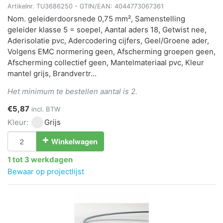
Artikelnr.
TU3686250
- GTIN/EAN:
4044773067361
Nom. geleiderdoorsnede 0,75 mm², Samenstelling
geleider klasse 5 = soepel, Aantal aders 18, Getwist nee,
Aderisolatie pvc, Adercodering cijfers, Geel/Groene ader,
Volgens EMC normering geen, Afscherming groepen geen,
Afscherming collectief geen, Mantelmateriaal pvc, Kleur
mantel grijs, Brandvertr...
Het minimum te bestellen aantal is 2.
€5,87
incl. BTW
Kleur:
Grijs
Winkelwagen
1 tot 3 werkdagen
Bewaar op projectlijst