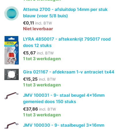
Attema 2700 - afsluitdop 14mm per stuk
blauw (voor 5/8 buis)
€0,11
incl. BTW
Niet leverbaar
LYRA 4850017 - aftekenkrijt 795017 rood
doos 12 stuks
€5,67
incl. BTW
1 tot 3 werkdagen
Gira 021167 - afdekraam 1-v antraciet tx44
€15,25
incl. BTW
1 tot 3 werkdagen
JMV 100031 - 9- staal beugel 4x16mm
gemenied doos 150 stuks
€37,86
incl. BTW
1 tot 3 werkdagen
JMV 100030 - 9- staalbeugel 3x16mm