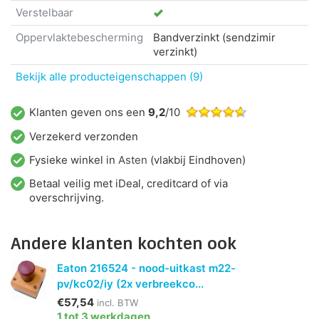
Verstelbaar
Oppervlaktebescherming
Bandverzinkt (sendzimir
verzinkt)
Bekijk alle producteigenschappen (9)
Klanten geven ons een
9,2
/10
Verzekerd verzonden
Fysieke winkel in
Asten
(vlakbij Eindhoven)
Betaal veilig met iDeal, creditcard of via
overschrijving.
Andere klanten kochten ook
Eaton 216524 - nood-uitkast m22-
pv/kc02/iy (2x verbreekco...
€57,54
incl. BTW
1 tot 3 werkdagen