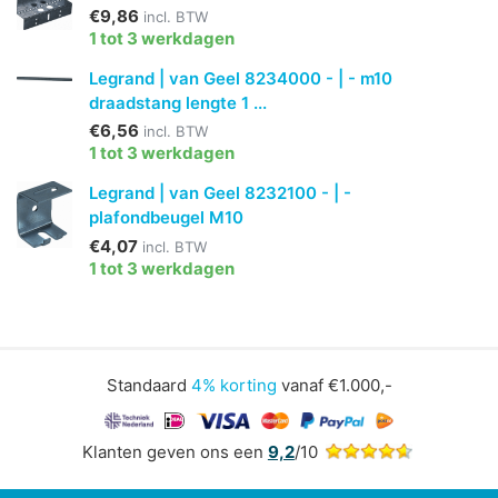
€9,86
incl. BTW
1 tot 3 werkdagen
Legrand | van Geel 8234000 - | - m10
draadstang lengte 1 ...
€6,56
incl. BTW
1 tot 3 werkdagen
Legrand | van Geel 8232100 - | -
plafondbeugel M10
€4,07
incl. BTW
1 tot 3 werkdagen
Standaard
4% korting
vanaf €1.000,-
Klanten geven ons een
9,2
/10