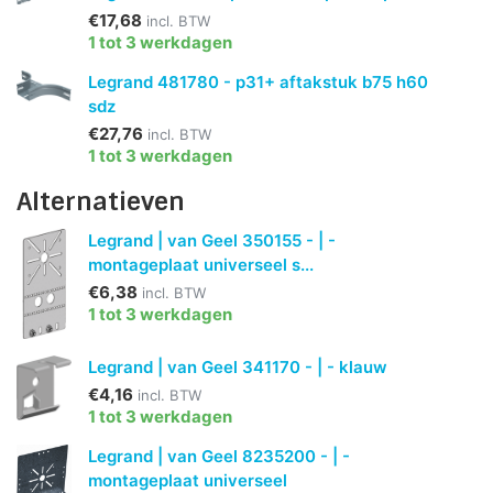
€17,68
incl. BTW
1 tot 3 werkdagen
Legrand 481780 - p31+ aftakstuk b75 h60
sdz
€27,76
incl. BTW
1 tot 3 werkdagen
Alternatieven
Legrand | van Geel 350155 - | -
montageplaat universeel s...
€6,38
incl. BTW
1 tot 3 werkdagen
Legrand | van Geel 341170 - | - klauw
€4,16
incl. BTW
1 tot 3 werkdagen
Legrand | van Geel 8235200 - | -
montageplaat universeel