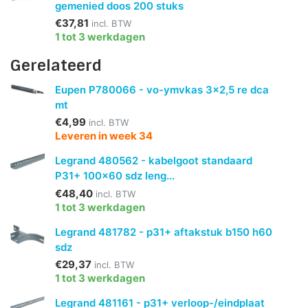
gemenied doos 200 stuks
€37,81
incl. BTW
1 tot 3 werkdagen
Gerelateerd
Eupen P780066 - vo-ymvkas 3x2,5 re dca
mt
€4,99
incl. BTW
Leveren in week 34
Legrand 480562 - kabelgoot standaard
P31+ 100x60 sdz leng...
€48,40
incl. BTW
1 tot 3 werkdagen
Legrand 481782 - p31+ aftakstuk b150 h60
sdz
€29,37
incl. BTW
1 tot 3 werkdagen
Legrand 481161 - p31+ verloop-/eindplaat