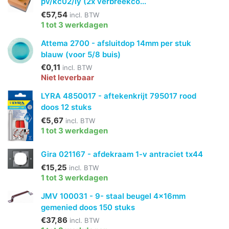
pv/kc02/iy (2x verbreekco...
€57,54
incl. BTW
1 tot 3 werkdagen
Attema 2700 - afsluitdop 14mm per stuk
blauw (voor 5/8 buis)
€0,11
incl. BTW
Niet leverbaar
LYRA 4850017 - aftekenkrijt 795017 rood
doos 12 stuks
€5,67
incl. BTW
1 tot 3 werkdagen
Gira 021167 - afdekraam 1-v antraciet tx44
€15,25
incl. BTW
1 tot 3 werkdagen
JMV 100031 - 9- staal beugel 4x16mm
gemenied doos 150 stuks
€37,86
incl. BTW