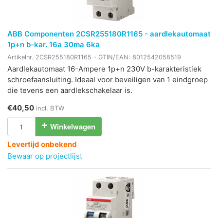
ABB Componenten 2CSR255180R1165 - aardlekautomaat
1p+n b-kar. 16a 30ma 6ka
Artikelnr.
2CSR255180R1165
- GTIN/EAN:
8012542058519
Aardlekautomaat 16-Ampere 1p+n 230V b-karakteristiek
schroefaansluiting. Ideaal voor beveiligen van 1 eindgroep
die tevens een aardlekschakelaar is.
€40,50
incl. BTW
Winkelwagen
Levertijd onbekend
Bewaar op projectlijst