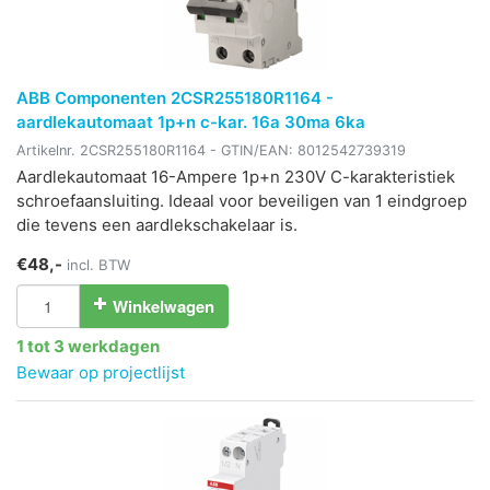
ABB Componenten 2CSR255180R1164 -
aardlekautomaat 1p+n c-kar. 16a 30ma 6ka
Artikelnr.
2CSR255180R1164
- GTIN/EAN:
8012542739319
Aardlekautomaat 16-Ampere 1p+n 230V C-karakteristiek
schroefaansluiting. Ideaal voor beveiligen van 1 eindgroep
die tevens een aardlekschakelaar is.
€48,-
incl. BTW
Winkelwagen
1 tot 3 werkdagen
Bewaar op projectlijst