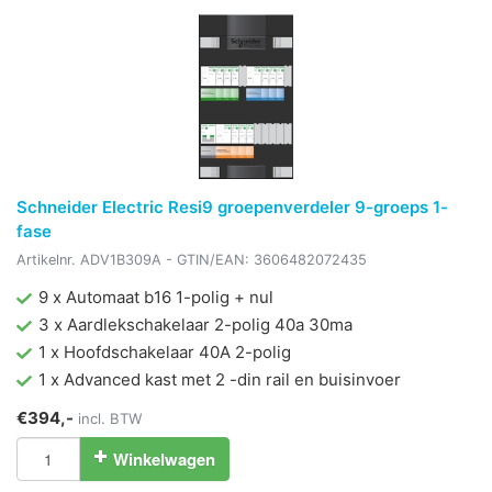
Schneider Electric Resi9 groepenverdeler 9-groeps 1-
fase
Artikelnr.
ADV1B309A
- GTIN/EAN:
3606482072435
9 x Automaat b16 1-polig + nul
3 x Aardlekschakelaar 2-polig 40a 30ma
1 x Hoofdschakelaar 40A 2-polig
1 x Advanced kast met 2 -din rail en buisinvoer
€394,-
incl. BTW
Winkelwagen