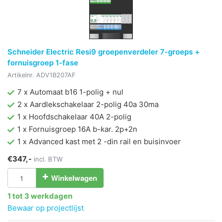
Schneider Electric Resi9 groepenverdeler 7-groeps +
fornuisgroep 1-fase
Artikelnr.
ADV1B207AF
7 x Automaat b16 1-polig + nul
2 x Aardlekschakelaar 2-polig 40a 30ma
1 x Hoofdschakelaar 40A 2-polig
1 x Fornuisgroep 16A b-kar. 2p+2n
1 x Advanced kast met 2 -din rail en buisinvoer
€347,-
incl. BTW
Winkelwagen
1 tot 3 werkdagen
Bewaar op projectlijst