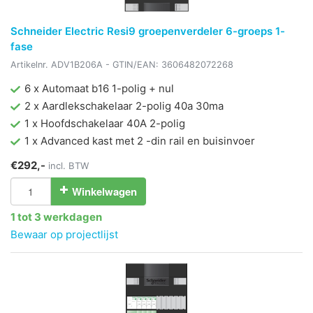
Schneider Electric Resi9 groepenverdeler 6-groeps 1-
fase
Artikelnr.
ADV1B206A
- GTIN/EAN:
3606482072268
6 x Automaat b16 1-polig + nul
2 x Aardlekschakelaar 2-polig 40a 30ma
1 x Hoofdschakelaar 40A 2-polig
1 x Advanced kast met 2 -din rail en buisinvoer
€292,-
incl. BTW
Winkelwagen
1 tot 3 werkdagen
Bewaar op projectlijst