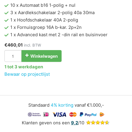
10 x Automaat b16 1-polig + nul
3 x Aardlekschakelaar 2-polig 40a 30ma
1 x Hoofdschakelaar 40A 2-polig
1 x Fornuisgroep 16A b-kar. 2p+2n
1 x Advanced kast met 2 -din rail en buisinvoer
€460,01
incl. BTW
Winkelwagen
1 tot 3 werkdagen
Bewaar op projectlijst
Standaard
4% korting
vanaf €1.000,-
Klanten geven ons een
9,2
/10