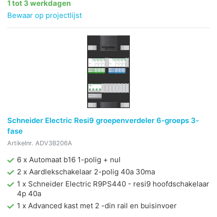
1 tot 3 werkdagen
Bewaar op projectlijst
Schneider Electric Resi9 groepenverdeler 6-groeps 3-
fase
Artikelnr.
ADV3B206A
6 x Automaat b16 1-polig + nul
2 x Aardlekschakelaar 2-polig 40a 30ma
1 x Schneider Electric R9PS440 - resi9 hoofdschakelaar
4p 40a
1 x Advanced kast met 2 -din rail en buisinvoer