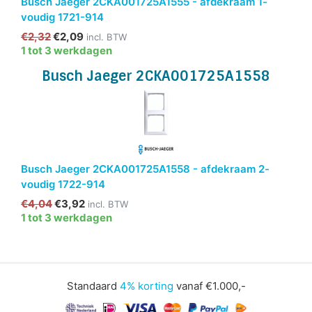
Busch Jaeger 2CKA001725A1555 - afdekraam 1-
voudig 1721-914
€2,32
€2,09
incl. BTW
1 tot 3 werkdagen
Busch Jaeger 2CKA001725A1558
Busch Jaeger 2CKA001725A1558 - afdekraam 2-
voudig 1722-914
€4,04
€3,92
incl. BTW
1 tot 3 werkdagen
Standaard
4% korting
vanaf €1.000,-