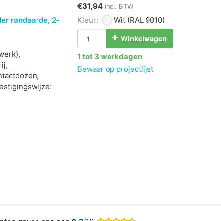
€31,94
incl. BTW
r randaarde, 2-
Kleur:
Wit
(RAL 9010)
Winkelwagen
werk),
1 tot 3 werkdagen
ij,
Bewaar op projectlijst
ntactdozen,
vestigingswijze: