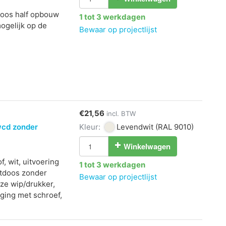
doos half opbouw
1 tot 3 werkdagen
mogelijk op de
Bewaar op projectlijst
€21,56
incl. BTW
wcd zonder
Kleur:
Levendwit
(RAL 9010)
Winkelwagen
, wit, uitvoering
1 tot 3 werkdagen
ctdoos zonder
Bewaar op projectlijst
ze wip/drukker,
iging met schroef,