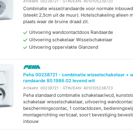
Artikelnr.
00239721
- GTIN/EAN:
4010105239720
Combinatie wissel/randaarde voor normale inbouw
(steekt 2,5cm uit de muur). Hotelschakeling alleen 
plaats waar de bruine draad zit.
Uitvoering wandcontactdoos Randaarde
Uitvoering schakelaar Wisselschakelaar
Uitvoering oppervlakte Glanzend
Peha 00238721 - combinatie wisselschakelaar + 
randaarde 80.1986.02 levend wit
Artikelnr.
00238721
- GTIN/EAN:
4010105238723
Peha standaard combinatie schakelaar/wcd, kunststof
schakelaar wisselschakelaar, uitvoering wandconta
beschermingscontac, 1 contactdozen, bedieningswij
montagerichting verticaal, soort bevestiging bevest
inbouw