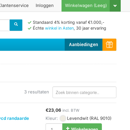
Klantenservice
Inloggen
Winkelwagen (Leeg)
Standaard 4% korting vanaf €1.000,-
Échte
winkel in Asten
, 30 jaar ervaring
Aanbiedingen
3 resultaten
€23,06
incl. BTW
wcd randaarde
Kleur:
Levendwit
(RAL 9010)
Winkelwagen