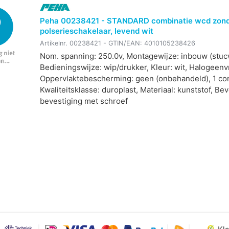
Peha 00238421 - STANDARD combinatie wcd zonde
polserieschakelaar, levend wit
Artikelnr.
00238421
- GTIN/EAN:
4010105238426
Nom. spanning: 250.0v, Montagewijze: inbouw (stuc
Bedieningswijze: wip/drukker, Kleur: wit, Halogeenvr
Oppervlaktebescherming: geen (onbehandeld), 1 co
Kwaliteitsklasse: duroplast, Materiaal: kunststof, Be
bevestiging met schroef