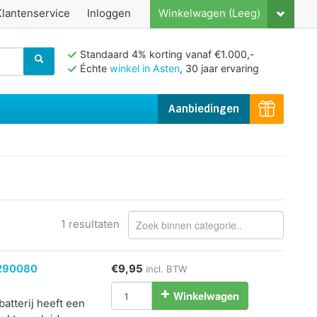
Klantenservice
Inloggen
Winkelwagen (Leeg)
Standaard 4% korting vanaf €1.000,-
Échte
winkel in Asten
, 30 jaar ervaring
Aanbiedingen
1 resultaten
1290080
€9,95
incl. BTW
Winkelwagen
batterij heeft een