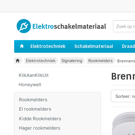
Elektrotechniek
Schakelmateriaal
Draad
Elektrotechniek
Signalering
Rookmelders
Brennens
Bren
KlikAanKlikUit
Honeywell
Rookmelders
EI rookmelders
Kidde Rookmelders
Hager rookmelders