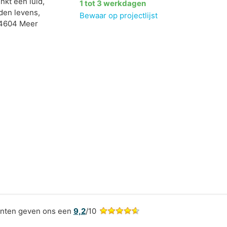
nkt een luid,
1 tot 3 werkdagen
den levens,
Bewaar op projectlijst
14604 Meer
nten geven ons een
9,2
/10