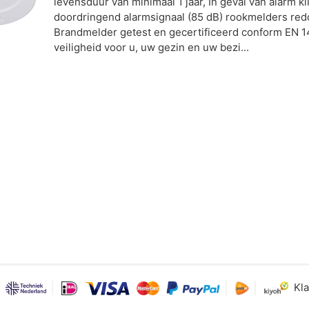
levensduur van minimaal 1 jaar, In geval van alarm kli
doordringend alarmsignaal (85 dB) rookmelders red
Brandmelder getest en gecertificeerd conform EN 
veiligheid voor u, uw gezin en uw bezi...
Kla