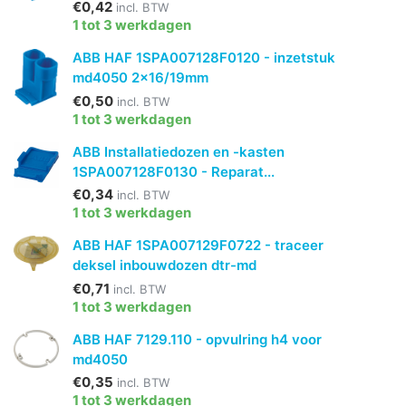
€0,42
incl. BTW
1 tot 3 werkdagen
ABB HAF 1SPA007128F0120 - inzetstuk
md4050 2x16/19mm
€0,50
incl. BTW
1 tot 3 werkdagen
ABB Installatiedozen en -kasten
1SPA007128F0130 - Reparat...
€0,34
incl. BTW
1 tot 3 werkdagen
ABB HAF 1SPA007129F0722 - traceer
deksel inbouwdozen dtr-md
€0,71
incl. BTW
1 tot 3 werkdagen
ABB HAF 7129.110 - opvulring h4 voor
md4050
€0,35
incl. BTW
1 tot 3 werkdagen