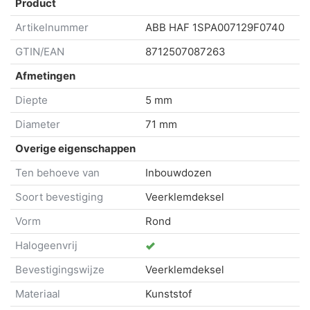
Product
Artikelnummer
ABB HAF
1SPA007129F0740
GTIN/EAN
8712507087263
Afmetingen
Diepte
5 mm
Diameter
71 mm
Overige eigenschappen
Ten behoeve van
Inbouwdozen
Soort bevestiging
Veerklemdeksel
Vorm
Rond
Halogeenvrij
Bevestigingswijze
Veerklemdeksel
Materiaal
Kunststof