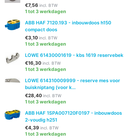
€7,56
incl. BTW
1 tot 3 werkdagen
ABB HAF 7120.193 - inbouwdoos h150
compact doos
€3,10
incl. BTW
1 tot 3 werkdagen
LOWE 61430001619 - kbs 1619 reservebek
€16,30
incl. BTW
1 tot 3 werkdagen
LOWE 614310009999 - reserve mes voor
buiskniptang (voor k...
€28,40
incl. BTW
1 tot 3 werkdagen
ABB HAF 1SPA007120F0197 - inbouwdoos
2-voudig h251
€4,39
incl. BTW
1 tot 3 werkdagen