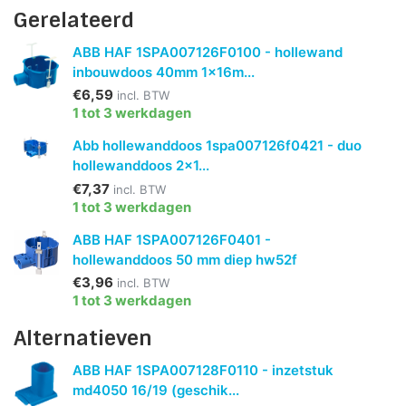
Gerelateerd
ABB HAF 1SPA007126F0100 - hollewand
inbouwdoos 40mm 1x16m...
€6,59
incl. BTW
1 tot 3 werkdagen
Abb hollewanddoos 1spa007126f0421 - duo
hollewanddoos 2x1...
€7,37
incl. BTW
1 tot 3 werkdagen
ABB HAF 1SPA007126F0401 -
hollewanddoos 50 mm diep hw52f
€3,96
incl. BTW
1 tot 3 werkdagen
Alternatieven
ABB HAF 1SPA007128F0110 - inzetstuk
md4050 16/19 (geschik...