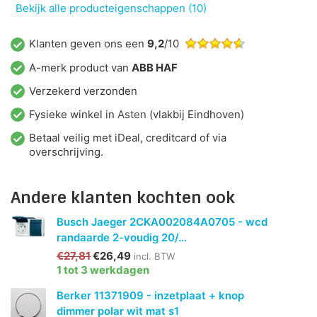
Bekijk alle producteigenschappen (10)
Klanten geven ons een
9,2
/10
A-merk product van
ABB HAF
Verzekerd verzonden
Fysieke winkel in
Asten
(vlakbij Eindhoven)
Betaal veilig met iDeal, creditcard of via
overschrijving.
Andere klanten kochten ook
Busch Jaeger 2CKA002084A0705 - wcd
randaarde 2-voudig 20/...
€27,81
€26,49
incl. BTW
1 tot 3 werkdagen
Berker 11371909 - inzetplaat + knop
dimmer polar wit mat s1