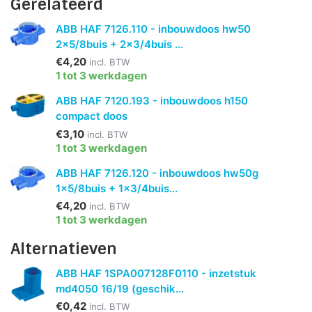
Gerelateerd
ABB HAF 7126.110 - inbouwdoos hw50
2x5/8buis + 2x3/4buis ...
€4,20
incl. BTW
1 tot 3 werkdagen
ABB HAF 7120.193 - inbouwdoos h150
compact doos
€3,10
incl. BTW
1 tot 3 werkdagen
ABB HAF 7126.120 - inbouwdoos hw50g
1x5/8buis + 1x3/4buis...
€4,20
incl. BTW
1 tot 3 werkdagen
Alternatieven
ABB HAF 1SPA007128F0110 - inzetstuk
md4050 16/19 (geschik...
€0,42
incl. BTW