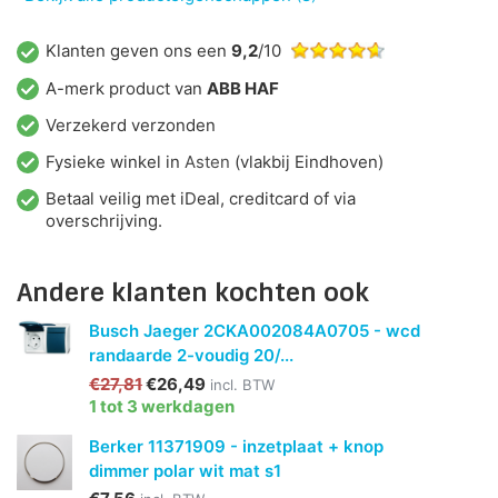
Klanten geven ons een
9,2
/10
A-merk product van
ABB HAF
Verzekerd verzonden
Fysieke winkel in
Asten
(vlakbij Eindhoven)
Betaal veilig met iDeal, creditcard of via
overschrijving.
Andere klanten kochten ook
Busch Jaeger 2CKA002084A0705 - wcd
randaarde 2-voudig 20/...
€27,81
€26,49
incl. BTW
1 tot 3 werkdagen
Berker 11371909 - inzetplaat + knop
dimmer polar wit mat s1