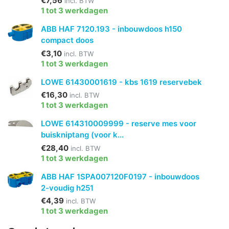
€7,56
incl. BTW
1 tot 3 werkdagen
ABB HAF 7120.193 - inbouwdoos h150
compact doos
€3,10
incl. BTW
1 tot 3 werkdagen
LOWE 61430001619 - kbs 1619 reservebek
€16,30
incl. BTW
1 tot 3 werkdagen
LOWE 614310009999 - reserve mes voor
buiskniptang (voor k...
€28,40
incl. BTW
1 tot 3 werkdagen
ABB HAF 1SPA007120F0197 - inbouwdoos
2-voudig h251
€4,39
incl. BTW
1 tot 3 werkdagen