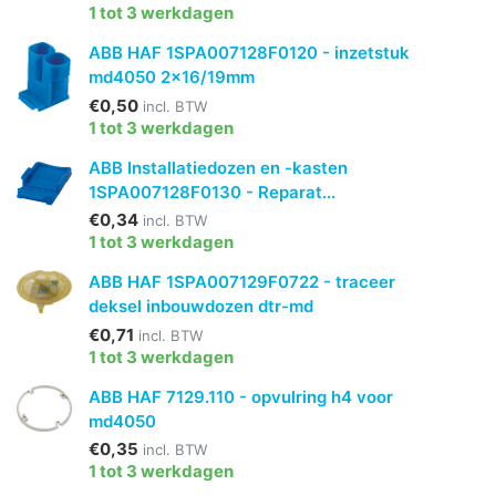
1 tot 3 werkdagen
ABB HAF 1SPA007128F0120 - inzetstuk
md4050 2x16/19mm
€0,50
incl. BTW
1 tot 3 werkdagen
ABB Installatiedozen en -kasten
1SPA007128F0130 - Reparat...
€0,34
incl. BTW
1 tot 3 werkdagen
ABB HAF 1SPA007129F0722 - traceer
deksel inbouwdozen dtr-md
€0,71
incl. BTW
1 tot 3 werkdagen
ABB HAF 7129.110 - opvulring h4 voor
md4050
€0,35
incl. BTW
1 tot 3 werkdagen