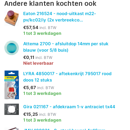
Andere klanten kochten ook
Eaton 216524 - nood-uitkast m22-
pv/kc02/iy (2x verbreekco...
€57,54
incl. BTW
1 tot 3 werkdagen
Attema 2700 - afsluitdop 14mm per stuk
blauw (voor 5/8 buis)
€0,11
incl. BTW
Niet leverbaar
LYRA 4850017 - aftekenkrijt 795017 rood
doos 12 stuks
€5,67
incl. BTW
1 tot 3 werkdagen
Gira 021167 - afdekraam 1-v antraciet tx44
€15,25
incl. BTW
1 tot 3 werkdagen