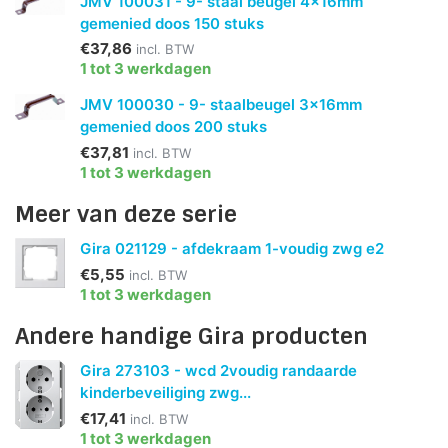
JMV 100031 - 9- staal beugel 4x16mm
gemenied doos 150 stuks
€37,86
incl. BTW
1 tot 3 werkdagen
JMV 100030 - 9- staalbeugel 3x16mm
gemenied doos 200 stuks
€37,81
incl. BTW
1 tot 3 werkdagen
Meer van deze serie
Gira 021129 - afdekraam 1-voudig zwg e2
€5,55
incl. BTW
1 tot 3 werkdagen
Andere handige Gira producten
Gira 273103 - wcd 2voudig randaarde
kinderbeveiliging zwg...
€17,41
incl. BTW
1 tot 3 werkdagen