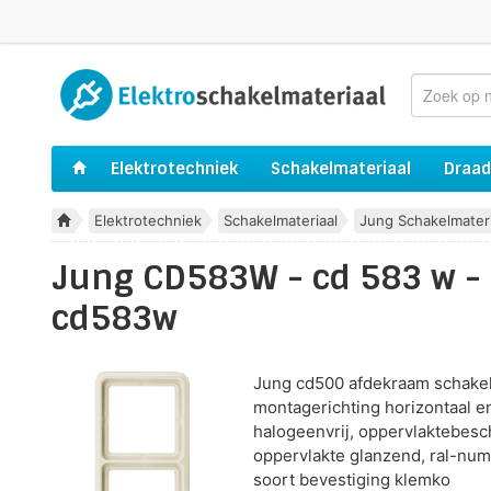
Elektrotechniek
Schakelmateriaal
Draad
Elektrotechniek
Schakelmateriaal
Jung Schakelmateri
Jung CD583W - cd 583 w -
cd583w
Jung cd500 afdekraam schakelm
montagerichting horizontaal en 
halogeenvrij, oppervlaktebesc
oppervlakte glanzend, ral-num
soort bevestiging klemko