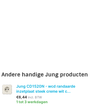
Andere handige Jung producten
Jung CD1520N - wcd randaarde
inzetplaat steek creme wit c...
€6,44
incl. BTW
1 tot 3 werkdagen