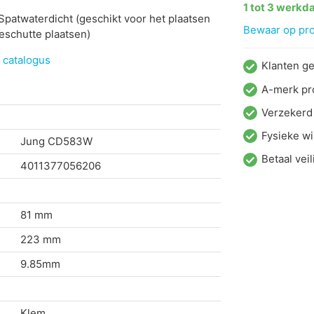
1 tot 3 werkd
Spatwaterdicht (geschikt voor het plaatsen
Bewaar op proj
eschutte plaatsen)
 catalogus
Klanten g
A-merk pr
Verzekerd
Fysieke wi
Jung
CD583W
Betaal veil
4011377056206
81 mm
223 mm
9.85mm
Klem