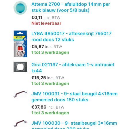
Attema 2700 - afsluitdop 14mm per
stuk blauw (voor 5/8 buis)
€0,11
incl. BTW
Niet leverbaar
LYRA 4850017 - aftekenkrijt 795017
rood doos 12 stuks
€5,67
incl. BTW
1 tot 3 werkdagen
Gira 021167 - afdekraam 1-v antraciet
tx44
€15,25
incl. BTW
1 tot 3 werkdagen
JMV 100031 - 9- staal beugel 4x16mm
gemenied doos 150 stuks
€37,86
incl. BTW
1 tot 3 werkdagen
JMV 100030 - 9- staalbeugel 3x16mm