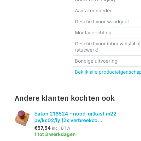
Aantal eenheden
Geschikt voor wandgoot
Montagerichting
Geschikt voor inbouwinstallat
(stucwerk)
Bondige uitvoering
Bekijk alle producteigenscha
Andere klanten kochten ook
Eaton 216524 - nood-uitkast m22-
pv/kc02/iy (2x verbreekco...
€57,54
incl. BTW
1 tot 3 werkdagen