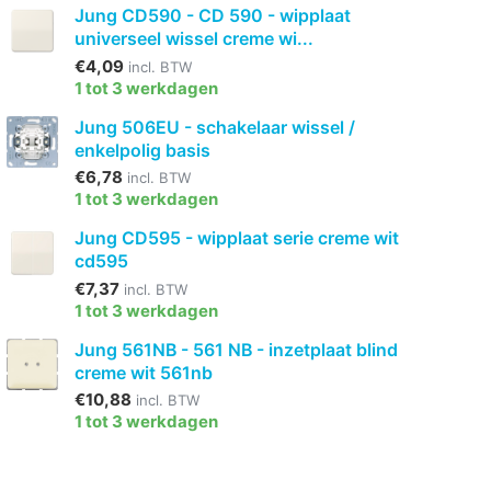
Jung CD590 - CD 590 - wipplaat
universeel wissel creme wi...
€4,09
incl. BTW
1 tot 3 werkdagen
Jung 506EU - schakelaar wissel /
enkelpolig basis
€6,78
incl. BTW
1 tot 3 werkdagen
Jung CD595 - wipplaat serie creme wit
cd595
€7,37
incl. BTW
1 tot 3 werkdagen
Jung 561NB - 561 NB - inzetplaat blind
creme wit 561nb
€10,88
incl. BTW
1 tot 3 werkdagen