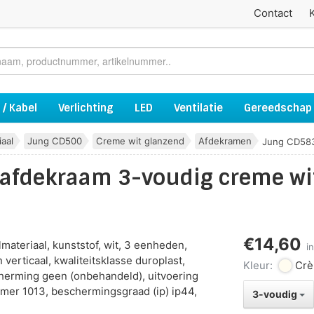
Contact
 / Kabel
Verlichting
LED
Ventilatie
Gereedschap
aal
Jung CD500
Creme wit glanzend
Afdekramen
Jung CD583W
 afdekraam 3-voudig creme wi
€14,60
ateriaal, kunststof, wit, 3 eenheden,
i
verticaal, kwaliteitsklasse duroplast,
Kleur:
Crè
herming geen (onbehandeld), uitvoering
mer 1013, beschermingsgraad (ip) ip44,
3-voudig