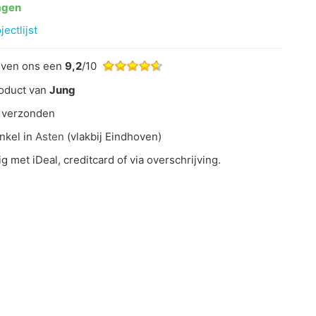
agen
ectlijst
even ons een
9,2
/10
oduct van
Jung
 verzonden
nkel in
Asten
(vlakbij Eindhoven)
ig met iDeal, creditcard of via overschrijving.