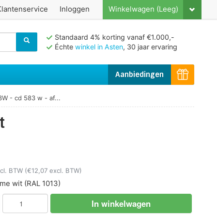
Klantenservice
Inloggen
Winkelwagen (Leeg)
Standaard 4% korting vanaf €1.000,-
Échte
winkel in Asten
, 30 jaar ervaring
Aanbiedingen
 - cd 583 w - af...
t
ncl. BTW
(€12,07 excl. BTW)
me wit
(RAL 1013)
In winkelwagen