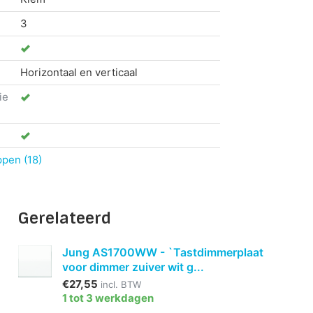
3
Horizontaal en verticaal
ie
ppen (18)
Gerelateerd
Jung AS1700WW - `Tastdimmerplaat
voor dimmer zuiver wit g...
€27,55
incl. BTW
1 tot 3 werkdagen