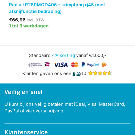
Radiall R280MOD406 - krimptang rj45 (met
afsnijfunctie bedrading)
€66,96
incl. BTW
1 tot 3 werkdagen
Standaard
4% korting
vanaf €1.000,-
Klanten geven ons een
9,2
/10
Veilig en snel
U kunt bij ons veilig betalen met iDeal, Visa, MasterCard,
PayPal of via overschrijving.
Klantenservice