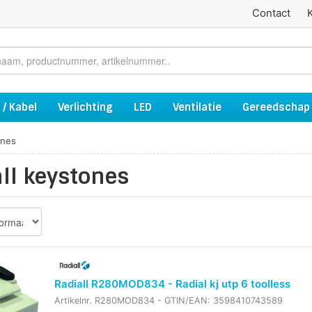
Contact
 / Kabel
Verlichting
LED
Ventilatie
Gereedschap
ones
ll keystones
Radiall R280MOD834 - Radial kj utp 6 toolless
Artikelnr.
R280MOD834
- GTIN/EAN:
3598410743589