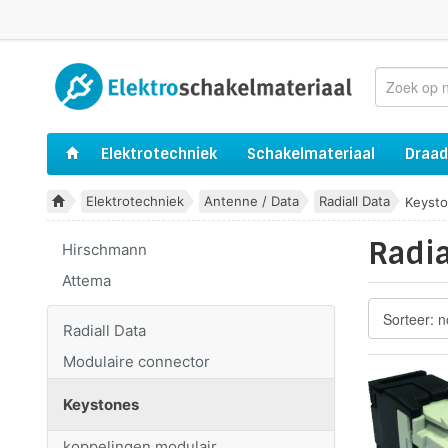
Elektrotechniek
Schakelmateriaal
Draad
Elektrotechniek
Antenne / Data
Radiall Data
Keyst
Radia
Hirschmann
Attema
Radiall Data
Modulaire connector
Keystones
koppelingen modulair