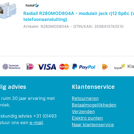
Radiall R280MOD804A - modulair jack rj12 6p6c (
telefoonaansluiting)
Artikelnr.
R280MOD804A
- GTIN/EAN:
3598410743510
Kla
ig advies
Klantenservice
ruim 30 jaar ervaring met
Retourneren
niek.
Betaalmogelijkheden
Verzenden
eskundig advies +31 (0)493
Elektro punten
stuur ons een
e-mail
.
Naar klantenservice