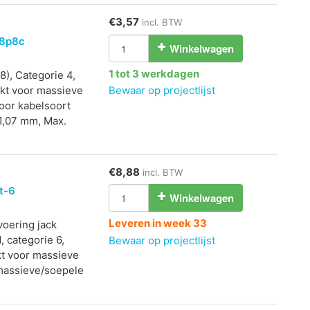
€3,57
incl. BTW
 8p8c
Winkelwagen
1 tot 3 werkdagen
8), Categorie 4,
ikt voor massieve
Bewaar op projectlijst
voor kabelsoort
 1,07 mm, Max.
€8,88
incl. BTW
t-6
Winkelwagen
Leveren in week 33
voering jack
, categorie 6,
Bewaar op projectlijst
ikt voor massieve
 massieve/soepele