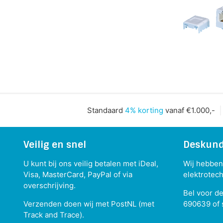
Standaard
4% korting
vanaf €1.000,-
Veilig en snel
Deskund
U kunt bij ons veilig betalen met iDeal,
Wij hebben 
Visa, MasterCard, PayPal of via
elektrotech
overschrijving.
Bel voor d
Verzenden doen wij met PostNL (met
690639 of 
Track and Trace).