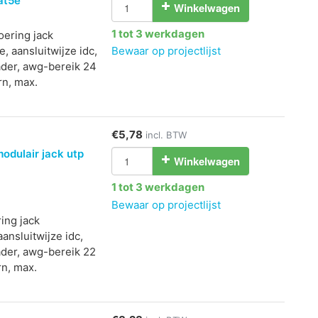
at5e
Winkelwagen
1 tot 3 werkdagen
oering jack
, aansluitwijze idc,
Bewaar op projectlijst
ader, awg-bereik 24
rn, max.
€5,78
incl. BTW
odulair jack utp
Winkelwagen
1 tot 3 werkdagen
Bewaar op projectlijst
ring jack
aansluitwijze idc,
ader, awg-bereik 22
rn, max.