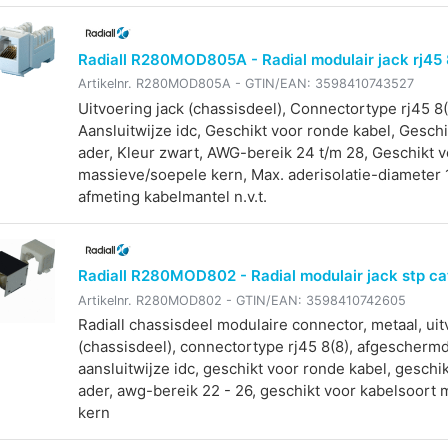
Radiall R280MOD805A - Radial modulair jack rj45
Artikelnr.
R280MOD805A
- GTIN/EAN:
3598410743527
Uitvoering jack (chassisdeel), Connectortype rj45 8(
Aansluitwijze idc, Geschikt voor ronde kabel, Gesch
ader, Kleur zwart, AWG-bereik 24 t/m 28, Geschikt 
massieve/soepele kern, Max. aderisolatie-diameter
afmeting kabelmantel n.v.t.
Radiall R280MOD802 - Radial modulair jack stp ca
Artikelnr.
R280MOD802
- GTIN/EAN:
3598410742605
Radiall chassisdeel modulaire connector, metaal, uit
(chassisdeel), connectortype rj45 8(8), afgeschermd
aansluitwijze idc, geschikt voor ronde kabel, gesch
ader, awg-bereik 22 - 26, geschikt voor kabelsoort
kern