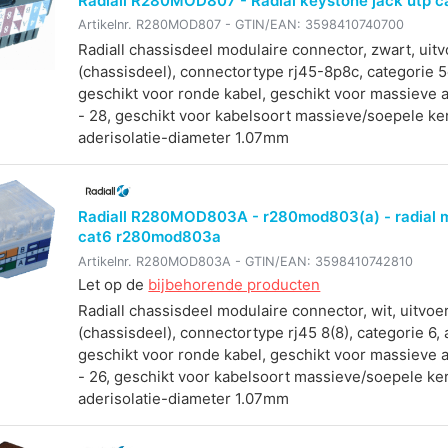
Radiall R280MOD807 - Radial keystone jack utp c
Artikelnr.
R280MOD807
- GTIN/EAN:
3598410740700
Radiall chassisdeel modulaire connector, zwart, uitv
(chassisdeel), connectortype rj45-8p8c, categorie 5e
geschikt voor ronde kabel, geschikt voor massieve 
- 28, geschikt voor kabelsoort massieve/soepele ke
aderisolatie-diameter 1.07mm
Radiall R280MOD803A - r280mod803(a) - radial m
cat6 r280mod803a
Artikelnr.
R280MOD803A
- GTIN/EAN:
3598410742810
Let op de
bijbehorende producten
Radiall chassisdeel modulaire connector, wit, uitvoe
(chassisdeel), connectortype rj45 8(8), categorie 6, 
geschikt voor ronde kabel, geschikt voor massieve 
- 26, geschikt voor kabelsoort massieve/soepele ke
aderisolatie-diameter 1.07mm