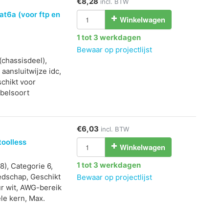
€8,28
incl. BTW
at6a (voor ftp en
Winkelwagen
1 tot 3 werkdagen
Bewaar op projectlijst
(chassisdeel),
aansluitwijze idc,
chikt voor
abelsoort
€6,03
incl. BTW
toolless
Winkelwagen
1 tot 3 werkdagen
8), Categorie 6,
edschap, Geschikt
Bewaar op projectlijst
ur wit, AWG-bereik
le kern, Max.