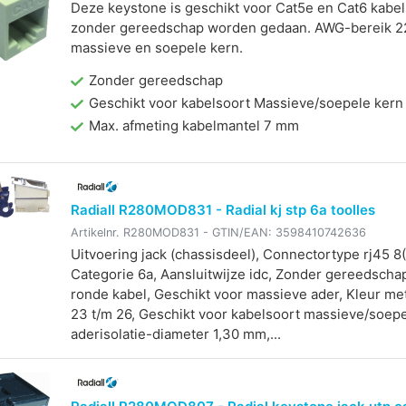
Deze keystone is geschikt voor Cat5e en Cat6 kabe
zonder gereedschap worden gedaan. AWG-bereik 22
massieve en soepele kern.
Zonder gereedschap
Geschikt voor kabelsoort Massieve/soepele kern
Max. afmeting kabelmantel 7 mm
Radiall R280MOD831 - Radial kj stp 6a toolles
Artikelnr.
R280MOD831
- GTIN/EAN:
3598410742636
Uitvoering jack (chassisdeel), Connectortype rj45 8
Categorie 6a, Aansluitwijze idc, Zonder gereedscha
ronde kabel, Geschikt voor massieve ader, Kleur me
23 t/m 26, Geschikt voor kabelsoort massieve/soepe
aderisolatie-diameter 1,30 mm,...