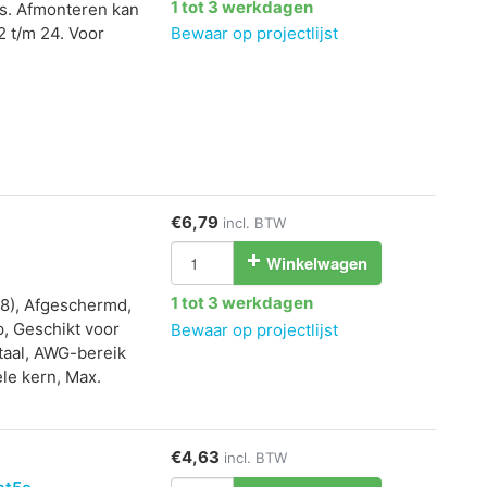
1 tot 3 werkdagen
ls. Afmonteren kan
 t/m 24. Voor
Bewaar op projectlijst
€6,79
incl. BTW
Winkelwagen
1 tot 3 werkdagen
(8), Afgeschermd,
p, Geschikt voor
Bewaar op projectlijst
taal, AWG-bereik
le kern, Max.
€4,63
incl. BTW