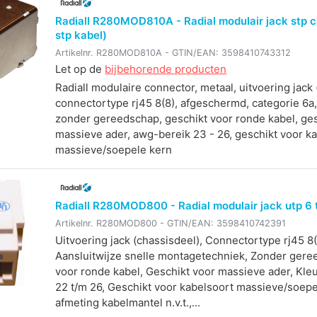
Radiall R280MOD810A - Radial modulair jack stp c
stp kabel)
Artikelnr.
R280MOD810A
- GTIN/EAN:
3598410743312
Let op de
bijbehorende producten
Radiall modulaire connector, metaal, uitvoering jack 
connectortype rj45 8(8), afgeschermd, categorie 6a, 
zonder gereedschap, geschikt voor ronde kabel, ges
massieve ader, awg-bereik 23 - 26, geschikt voor k
massieve/soepele kern
Radiall R280MOD800 - Radial modulair jack utp 6 
Artikelnr.
R280MOD800
- GTIN/EAN:
3598410742391
Uitvoering jack (chassisdeel), Connectortype rj45 8(
Aansluitwijze snelle montagetechniek, Zonder gere
voor ronde kabel, Geschikt voor massieve ader, Kle
22 t/m 26, Geschikt voor kabelsoort massieve/soepe
afmeting kabelmantel n.v.t.,...