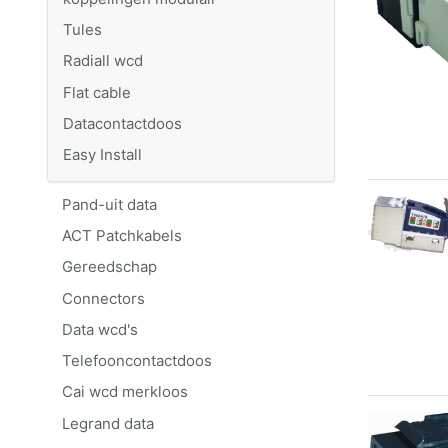
Tules
Radiall wcd
Flat cable
Datacontactdoos
Easy Install
Pand-uit data
ACT Patchkabels
Gereedschap
Connectors
Data wcd's
Telefooncontactdoos
Cai wcd merkloos
Legrand data