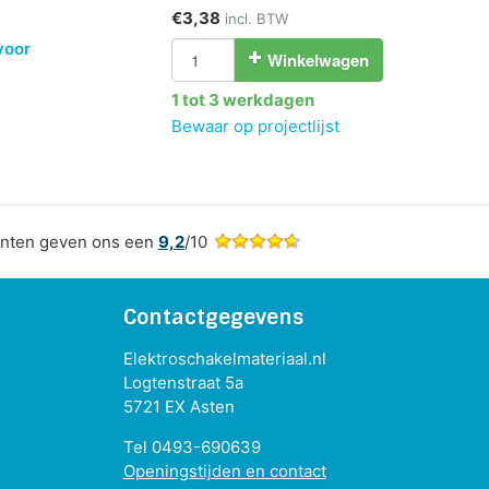
€3,38
incl. BTW
voor
Winkelwagen
1 tot 3 werkdagen
Bewaar op projectlijst
nten geven ons een
9,2
/10
Contactgegevens
Elektroschakelmateriaal.nl
Logtenstraat 5a
5721 EX Asten
Tel 0493-690639
Openingstijden en contact