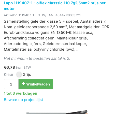
Lapp 1119407-1 - olflex classsic 110 7g2,5mm2 prijs per
meter
Artikelnr.
1119407-1
- GTIN/EAN:
4044773063721
Samenstelling geleider klasse 5 = soepel, Aantal aders 7,
Nom. geleiderdoorsnede 2,50 mm², Met aardgeleider, CPR
Eurobrandklasse volgens EN 13501-6: klasse eca,
Afscherming collectief geen, Mantelkleur grijs,
Adercodering cijfers, Geleidermateriaal koper,
Mantelmateriaal polyvinylchloride (pvc), ...
Het minimum te bestellen aantal is 2.
€6,78
incl. BTW
Kleur:
Grijs
Winkelwagen
1 tot 3 werkdagen
Bewaar op projectlijst