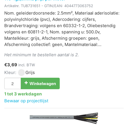
Artikelnr.
TU8731651
- GTIN/EAN:
4044773063752
Nom. geleiderdoorsnede: 2.5mm², Materiaal aderisolatie:
polyvinylchloride (pvc), Adercodering: cijfers,
Brandvertraging: volgens en 60332-1-2, Oliebestendig
volgens en 60811-2-1, Nom. spanning u: 500.0v,
Mantelkleur: grijs, Afscherming groepen: geen,
Afscherming collectief: geen, Mantelmateriaal:...
Het minimum te bestellen aantal is 2.
€3,69
incl. BTW
Kleur:
Grijs
Winkelwagen
1 tot 3 werkdagen
Bewaar op projectlijst