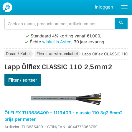
Inloggen
Standaard 4% korting vanaf €1.000,-
Échte
winkel in Asten
, 30 jaar ervaring
Draad / Kabel
Flex stuurstroomkabel
Lapp Ölflex CLASSIC 110 
Lapp Ölflex CLASSIC 110 2,5mm2
Filter / sorteer
ÖLFLEX TU3686409 - 1119403 - classic 110 3g2,5mm2
prijs per meter
Artikelnr.
TU3686409
- GTIN/EAN:
4044773063769