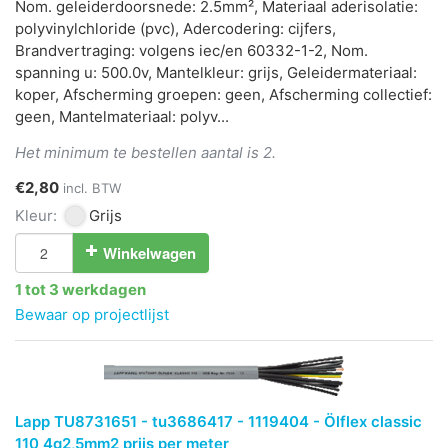
Nom. geleiderdoorsnede: 2.5mm², Materiaal aderisolatie:
polyvinylchloride (pvc), Adercodering: cijfers,
Brandvertraging: volgens iec/en 60332-1-2, Nom.
spanning u: 500.0v, Mantelkleur: grijs, Geleidermateriaal:
koper, Afscherming groepen: geen, Afscherming collectief:
geen, Mantelmateriaal: polyv...
Het minimum te bestellen aantal is 2.
€2,80
incl. BTW
Kleur:
Grijs
Winkelwagen
1 tot 3 werkdagen
Bewaar op projectlijst
Lapp TU8731651 - tu3686417 - 1119404 - Ölflex classic
110 4g2,5mm2 prijs per meter