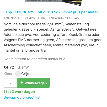
Lapp TU3686425 - olf cl 110 5g2,5mm2 prijs per meter
Artikelnr.
TU3686425
- GTIN/EAN:
4044773063745
Nom. geleiderdoorsnede 2,50 mm², Samenstelling
geleider klasse 5 = soepel, Aantal aders 5, Getwist nee,
Aderisolatie pvc, Adercodering cijfers, Geel/Groene ader,
Volgens EMC normering geen, Afscherming groepen geen,
Afscherming collectief geen, Mantelmateriaal pvc, Kleur
mantel grijs, Brandvertra...
Het minimum te bestellen aantal is 2.
€4,72
incl. BTW
Kleur:
Grijs
Winkelwagen
1 tot 3 werkdagen
Bewaar op projectlijst