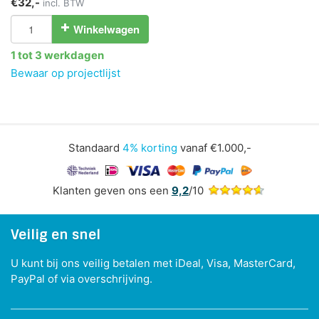
€32,-
incl. BTW
Winkelwagen
1 tot 3 werkdagen
Bewaar op projectlijst
Standaard
4% korting
vanaf €1.000,-
Klanten geven ons een
9,2
/10
Veilig en snel
U kunt bij ons veilig betalen met iDeal, Visa, MasterCard,
PayPal of via overschrijving.