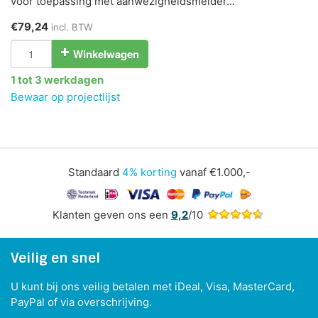
voor toepassing met aanwezigheidsmelder...
€79,24
incl. BTW
Winkelwagen
1 tot 3 werkdagen
Bewaar op projectlijst
Standaard
4% korting
vanaf €1.000,-
Klanten geven ons een
9,2
/10
Veilig en snel
U kunt bij ons veilig betalen met iDeal, Visa, MasterCard,
PayPal of via overschrijving.