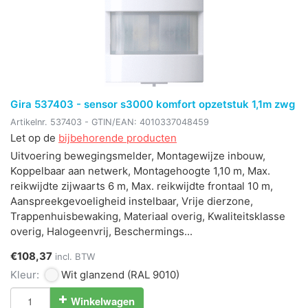
Gira 537403 - sensor s3000 komfort opzetstuk 1,1m zwg
Artikelnr.
537403
- GTIN/EAN:
4010337048459
Let op de
bijbehorende producten
Uitvoering bewegingsmelder, Montagewijze inbouw,
Koppelbaar aan netwerk, Montagehoogte 1,10 m, Max.
reikwijdte zijwaarts 6 m, Max. reikwijdte frontaal 10 m,
Aanspreekgevoeligheid instelbaar, Vrije dierzone,
Trappenhuisbewaking, Materiaal overig, Kwaliteitsklasse
overig, Halogeenvrij, Beschermings...
€108,37
incl. BTW
Kleur:
Wit glanzend
(RAL 9010)
Winkelwagen