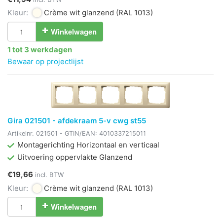
Kleur:
Crème wit glanzend
(RAL 1013)
Winkelwagen
1 tot 3 werkdagen
Bewaar op projectlijst
Gira 021501 - afdekraam 5-v cwg st55
Artikelnr.
021501
- GTIN/EAN:
4010337215011
Montagerichting Horizontaal en verticaal
Uitvoering oppervlakte Glanzend
€19,66
incl. BTW
Kleur:
Crème wit glanzend
(RAL 1013)
Winkelwagen