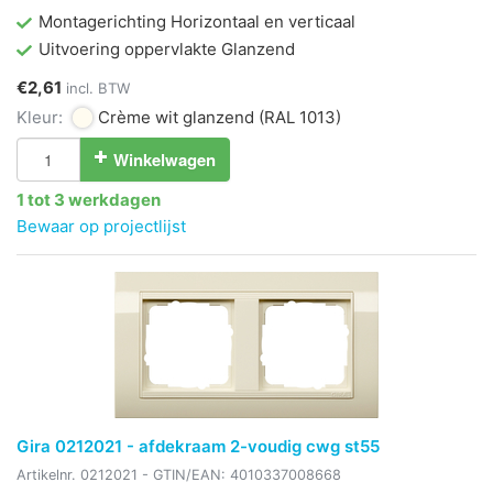
Montagerichting Horizontaal en verticaal
Uitvoering oppervlakte Glanzend
€2,61
incl. BTW
Kleur:
Crème wit glanzend
(RAL 1013)
Winkelwagen
1 tot 3 werkdagen
Bewaar op projectlijst
Gira 0212021 - afdekraam 2-voudig cwg st55
Artikelnr.
0212021
- GTIN/EAN:
4010337008668