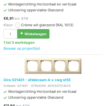
Montagerichting Horizontaal en verticaal
Uitvoering oppervlakte Glanzend
€6,91
incl. BTW
Kleur:
Crème wit glanzend
(RAL 1013)
Winkelwagen
1 tot 3 werkdagen
Bewaar op projectlijst
Gira 021401 - afdekraam 4-v cwg st55
Artikelnr.
021401
- GTIN/EAN:
4010337214014
Montagerichting Horizontaal en verticaal
Uitvoering oppervlakte Glanzend
€11,94
incl. BTW