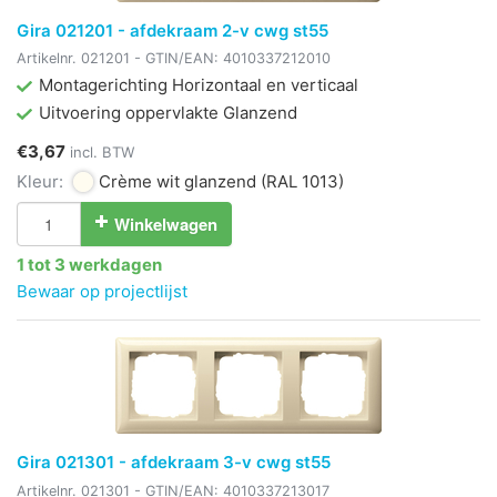
Gira 021201 - afdekraam 2-v cwg st55
Artikelnr.
021201
- GTIN/EAN:
4010337212010
Montagerichting Horizontaal en verticaal
Uitvoering oppervlakte Glanzend
€3,67
incl. BTW
Kleur:
Crème wit glanzend
(RAL 1013)
Winkelwagen
1 tot 3 werkdagen
Bewaar op projectlijst
Gira 021301 - afdekraam 3-v cwg st55
Artikelnr.
021301
- GTIN/EAN:
4010337213017