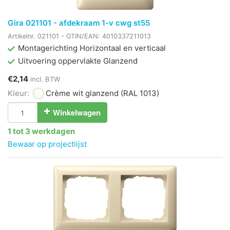
Gira 021101 - afdekraam 1-v cwg st55
Artikelnr.
021101
- GTIN/EAN:
4010337211013
Montagerichting Horizontaal en verticaal
Uitvoering oppervlakte Glanzend
€2,14
incl. BTW
Kleur:
Crème wit glanzend
(RAL 1013)
Winkelwagen
1 tot 3 werkdagen
Bewaar op projectlijst