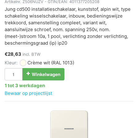
Artikelnr.
Z506NUZV
- GTIN/EAN:
4011377205208
Jung cd500 installatieschakelaar, kunststof, alpin wit, type
schakeling wisselschakelaar, inbouw, bedieningswijze
trekkoord, samenstelling compleet, variant wit,
aansluitwijze schroef, nom. spanning 250v, nom.
(meet-)stroom 10a, 1 pool, verlichting zonder verlichting,
beschermingsgraad (ip) ip20
€28,63
incl. BTW
Kleur:
Crème wit
(RAL 1013)
Winkelwagen
1 tot 3 werkdagen
Bewaar op projectlijst