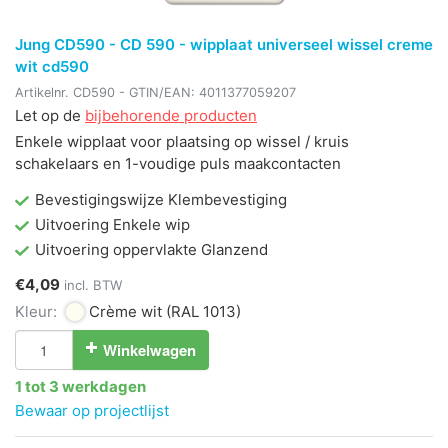
Jung CD590 - CD 590 - wipplaat universeel wissel creme
wit cd590
Artikelnr.
CD590
- GTIN/EAN:
4011377059207
Let op de
bijbehorende producten
Enkele wipplaat voor plaatsing op wissel / kruis
schakelaars en 1-voudige puls maakcontacten
Bevestigingswijze Klembevestiging
Uitvoering Enkele wip
Uitvoering oppervlakte Glanzend
€4,09
incl. BTW
Kleur:
Crème wit
(RAL 1013)
Winkelwagen
1 tot 3 werkdagen
Bewaar op projectlijst