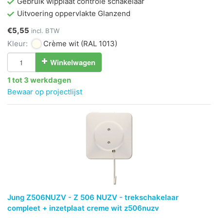
Gebruik wipplaat controle schakelaar
Uitvoering oppervlakte Glanzend
€5,55
incl. BTW
Kleur:
Crème wit
(RAL 1013)
Winkelwagen
1 tot 3 werkdagen
Bewaar op projectlijst
Jung Z506NUZV - Z 506 NUZV - trekschakelaar
compleet + inzetplaat creme wit z506nuzv