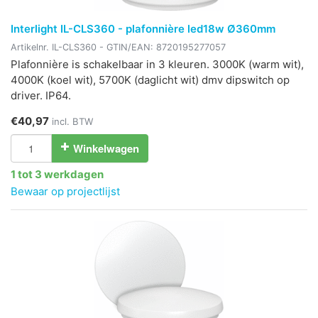
Interlight IL-CLS360 - plafonnière led18w Ø360mm
Artikelnr.
IL-CLS360
- GTIN/EAN:
8720195277057
Plafonnière is schakelbaar in 3 kleuren. 3000K (warm wit),
4000K (koel wit), 5700K (daglicht wit) dmv dipswitch op
driver. IP64.
€40,97
incl. BTW
Winkelwagen
1 tot 3 werkdagen
Bewaar op projectlijst