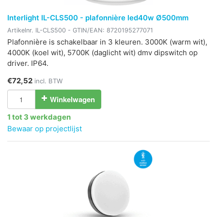
Interlight IL-CLS500 - plafonnière led40w Ø500mm
Artikelnr.
IL-CLS500
- GTIN/EAN:
8720195277071
Plafonnière is schakelbaar in 3 kleuren. 3000K (warm wit),
4000K (koel wit), 5700K (daglicht wit) dmv dipswitch op
driver. IP64.
€72,52
incl. BTW
Winkelwagen
1 tot 3 werkdagen
Bewaar op projectlijst