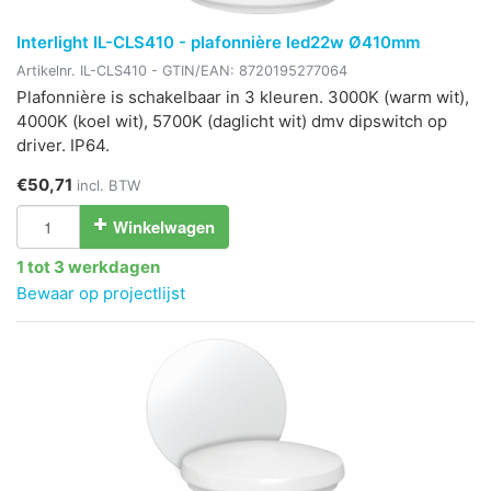
Interlight IL-CLS410 - plafonnière led22w Ø410mm
Artikelnr.
IL-CLS410
- GTIN/EAN:
8720195277064
Plafonnière is schakelbaar in 3 kleuren. 3000K (warm wit),
4000K (koel wit), 5700K (daglicht wit) dmv dipswitch op
driver. IP64.
€50,71
incl. BTW
Winkelwagen
1 tot 3 werkdagen
Bewaar op projectlijst