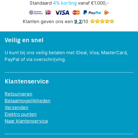
Standaard
4% korting
vanaf €1.000,-
Klanten geven ons een
9,2
/10
Veilig en snel
U kunt bij ons veilig betalen met iDeal, Visa, MasterCard,
PayPal of via overschrijving.
Klantenservice
Retourneren
Betaalmogelijkheden
Verzenden
Elektro punten
Naar klantenservice