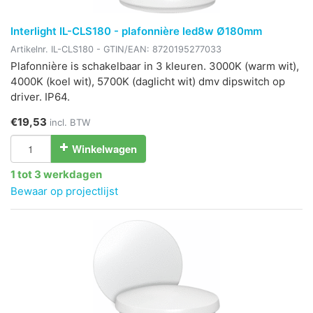
Interlight IL-CLS180 - plafonnière led8w Ø180mm
Artikelnr.
IL-CLS180
- GTIN/EAN:
8720195277033
Plafonnière is schakelbaar in 3 kleuren. 3000K (warm wit),
4000K (koel wit), 5700K (daglicht wit) dmv dipswitch op
driver. IP64.
€19,53
incl. BTW
Winkelwagen
1 tot 3 werkdagen
Bewaar op projectlijst