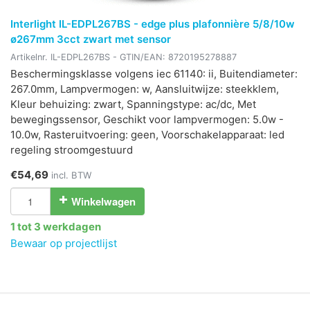
Interlight IL-EDPL267BS - edge plus plafonnière 5/8/10w
ø267mm 3cct zwart met sensor
Artikelnr.
IL-EDPL267BS
- GTIN/EAN:
8720195278887
Beschermingsklasse volgens iec 61140: ii, Buitendiameter:
267.0mm, Lampvermogen: w, Aansluitwijze: steekklem,
Kleur behuizing: zwart, Spanningstype: ac/dc, Met
bewegingssensor, Geschikt voor lampvermogen: 5.0w -
10.0w, Rasteruitvoering: geen, Voorschakelapparaat: led
regeling stroomgestuurd
€54,69
incl. BTW
Winkelwagen
1 tot 3 werkdagen
Bewaar op projectlijst