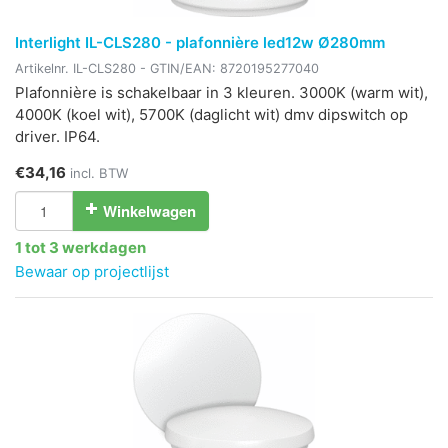
Interlight IL-CLS280 - plafonnière led12w Ø280mm
Artikelnr.
IL-CLS280
- GTIN/EAN:
8720195277040
Plafonnière is schakelbaar in 3 kleuren. 3000K (warm wit),
4000K (koel wit), 5700K (daglicht wit) dmv dipswitch op
driver. IP64.
€34,16
incl. BTW
Winkelwagen
1 tot 3 werkdagen
Bewaar op projectlijst